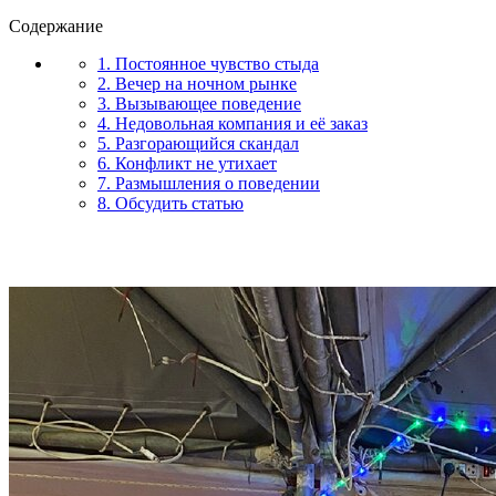
Содержание
1. Постоянное чувство стыда
2. Вечер на ночном рынке
3. Вызывающее поведение
4. Недовольная компания и её заказ
5. Разгорающийся скандал
6. Конфликт не утихает
7. Размышления о поведении
8. Обсудить статью