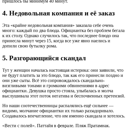
пришлось бы минимум 40 минут.
4. Недовольная компания и её заказ
Эта «крайне недовольная компания» заказала себе очень
много: каждый по два блюда. Официантка без проблем бегала
к их столу. Однако случилось так, что последнее блюдо она
принесла минут через 15, когда все уже явно наелись и
допили свою бутылку рома.
5. Разгорающийся скандал
Тут у женщин началась настоящая истерика: они заявили, что
не будут платить за это блюдо, так как его принесли поздно и
они уже сыты. Всё это сопровождалось скандально-
визгливыми тонами и громкими обвинениями в адрес
официантки. Девушка просто стояла, улыбалась и молча
выслушивала этот поток негатива и беспочвенных претензий.
Но наши соотечественницы распалялись ещё сильнее —
видимо, молчание официантки их только раззадоривало.
Создавалось впечатление, что им именно скандала и хотелось.
«Вести с полей». Паттайя в феврале. Пляж Пратамнак.