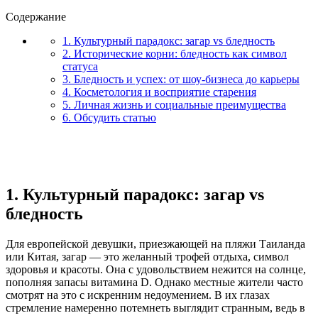
Содержание
1. Культурный парадокс: загар vs бледность
2. Исторические корни: бледность как символ
статуса
3. Бледность и успех: от шоу-бизнеса до карьеры
4. Косметология и восприятие старения
5. Личная жизнь и социальные преимущества
6. Обсудить статью
1. Культурный парадокс: загар vs
бледность
Для европейской девушки, приезжающей на пляжи Таиланда
или Китая, загар — это желанный трофей отдыха, символ
здоровья и красоты. Она с удовольствием нежится на солнце,
пополняя запасы витамина D. Однако местные жители часто
смотрят на это с искренним недоумением. В их глазах
стремление намеренно потемнеть выглядит странным, ведь в