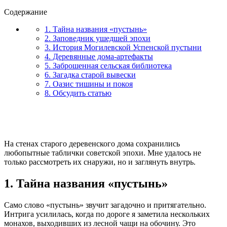
Содержание
1. Тайна названия «пустынь»
2. Заповедник ушедшей эпохи
3. История Могилевской Успенской пустыни
4. Деревянные дома-артефакты
5. Заброшенная сельская библиотека
6. Загадка старой вывески
7. Оазис тишины и покоя
8. Обсудить статью
На стенах старого деревенского дома сохранились
любопытные таблички советской эпохи. Мне удалось не
только рассмотреть их снаружи, но и заглянуть внутрь.
1. Тайна названия «пустынь»
Само слово «пустынь» звучит загадочно и притягательно.
Интрига усилилась, когда по дороге я заметила нескольких
монахов, выходивших из лесной чащи на обочину. Это