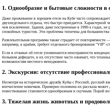
1. Однообразие и бытовые сложности в 
Даже проживание в хорошем отеле на Кубе часто сопровождает
двухнедельного отдыха, что быстро приедается. Характерной ч
чем исключение. Здания, даже построенные в 1990-х годах, н
спокойных туристов. Эти проблемы типичны для большинства о
Развлекательная программа также страдает от повторяемости —
например, к крабам, требует отдельного бронирования "VIP"-ст
Если в отзывах об отеле упоминаются неисправности кондицион
большом дефиците, и их отсутствие часто означает, что техник
возможностям местного менеджмента.
2. Экскурсии: отсутствие профессионал
Несмотря на историческую дружбу Кубы с Россией, русский яз
впечатление новичков. Примерно половина их рассказа может д
повествование становится однообразным и скучным. Порой воз
3. Тяжелая жизнь животных и продово