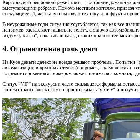
Картина, которая больно режет глаз — состояние домашних жив
выступающими ребрами. Помочь местным жителям, привезя что-
спекуляцией. Даже старую бытовую технику или фрукты вроде 
В неурожайные годы ситуация усугубляется, так как все изл
например, заставляют тащить не телегу, а старую автомобильн
выдумку хитра", показывающая, до каких крайностей может до
4. Ограниченная роль денег
На Кубе деньги далеко не всегда решают проблемы. Попытки "
автоматизации в крупных отелях (например, в комплексах из с
"отремонтированным" номером может пониматься комната, где 
Статус "VIP" на экскурсии часто оказывается формальностью, 
гостем страны, здесь сложно просто сказать "я хочу" и получит