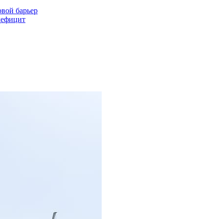
овой барьер
дефицит