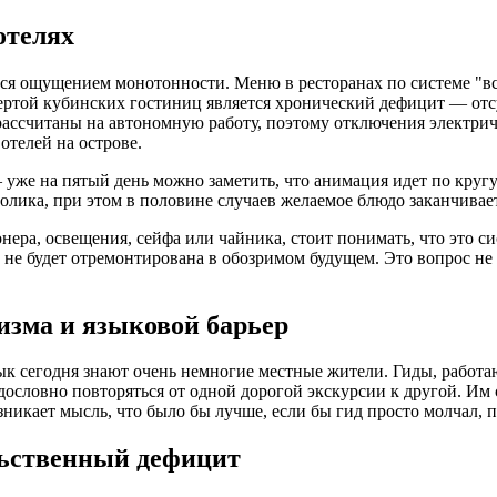
отелях
ся ощущением монотонности. Меню в ресторанах по системе "вс
ертой кубинских гостиниц является хронический дефицит — отсу
е рассчитаны на автономную работу, поэтому отключения электр
телей на острове.
 уже на пятый день можно заметить, что анимация идет по кругу
олика, при этом в половине случаев желаемое блюдо заканчивает
ера, освещения, сейфа или чайника, стоит понимать, что это с
а не будет отремонтирована в обозримом будущем. Это вопрос не
изма и языковой барьер
ык сегодня знают очень немногие местные жители. Гиды, работ
ословно повторяться от одной дорогой экскурсии к другой. Им 
никает мысль, что было бы лучше, если бы гид просто молчал, 
льственный дефицит