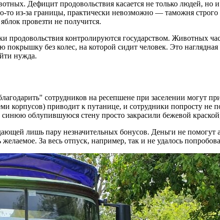
отных. Дефицит продовольствия касается не только людей, но и
то из-за границы, практически невозможно — таможня строго з
яблок провезти не получится.
ишки продовольствия контролируются государством. Животных ч
ую покрышку без колес, на которой сидит человек. Это наглядна
йти нужда.
благодарить" сотрудников на ресепшене при заселении могут пр
еми корпусов) приводит к путанице, и сотрудники попросту не п
синюю облупившуюся стену просто закрасили бежевой краской, к
дающей лишь пару незначительных бонусов. Деньги не помогут а
ь желаемое. За весь отпуск, например, так и не удалось попробо