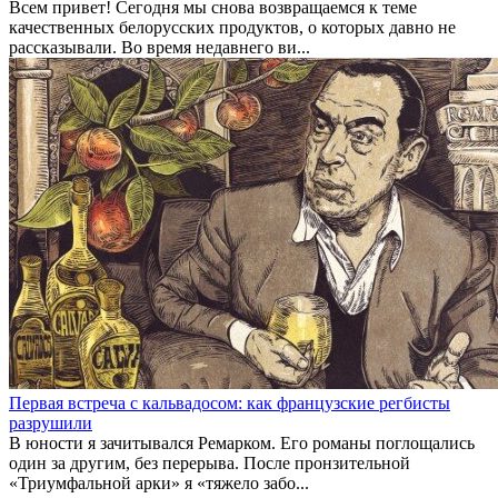
Всем привет! Сегодня мы снова возвращаемся к теме
качественных белорусских продуктов, о которых давно не
рассказывали. Во время недавнего ви...
Первая встреча с кальвадосом: как французские регбисты
разрушили
В юности я зачитывался Ремарком. Его романы поглощались
один за другим, без перерыва. После пронзительной
«Триумфальной арки» я «тяжело забо...