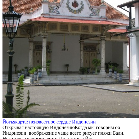
Йогьякарта: неизвестное сердце Индонезии
Открывая настоящую ИндонезиюКогда мы говорим об
Индонезии, воображение чаще всего рисует пляжи Бали.
Некоторые вспоминают о Джакарте, а Йогь...