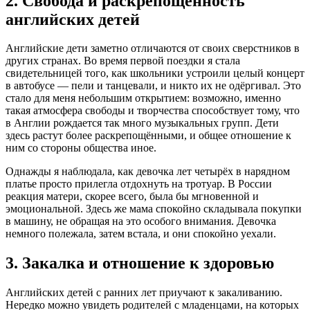
2. Свобода и раскрепощённость
английских детей
Английские дети заметно отличаются от своих сверстников в
других странах. Во время первой поездки я стала
свидетельницей того, как школьники устроили целый концерт
в автобусе — пели и танцевали, и никто их не одёргивал. Это
стало для меня небольшим открытием: возможно, именно
такая атмосфера свободы и творчества способствует тому, что
в Англии рождается так много музыкальных групп. Дети
здесь растут более раскрепощёнными, и общее отношение к
ним со стороны общества иное.
Однажды я наблюдала, как девочка лет четырёх в нарядном
платье просто прилегла отдохнуть на тротуар. В России
реакция матери, скорее всего, была бы мгновенной и
эмоциональной. Здесь же мама спокойно складывала покупки
в машину, не обращая на это особого внимания. Девочка
немного полежала, затем встала, и они спокойно уехали.
3. Закалка и отношение к здоровью
Английских детей с ранних лет приучают к закаливанию.
Нередко можно увидеть родителей с младенцами, на которых