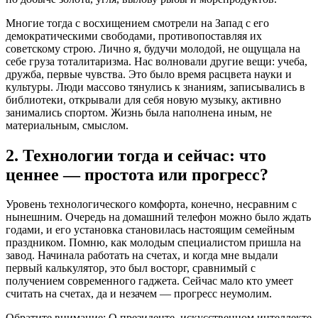
Многие тогда с восхищением смотрели на Запад с его
демократическими свободами, противопоставляя их
советскому строю. Лично я, будучи молодой, не ощущала на
себе груза тоталитаризма. Нас волновали другие вещи: учеба,
дружба, первые чувства. Это было время расцвета науки и
культуры. Люди массово тянулись к знаниям, записывались в
библиотеки, открывали для себя новую музыку, активно
занимались спортом. Жизнь была наполнена иным, не
материальным, смыслом.
2. Технологии тогда и сейчас: что
ценнее — простота или прогресс?
Уровень технологического комфорта, конечно, несравним с
нынешним. Очередь на домашний телефон можно было ждать
годами, и его установка становилась настоящим семейным
праздником. Помню, как молодым специалистом пришла на
завод. Начинала работать на счетах, и когда мне выдали
первый калькулятор, это был восторг, сравнимый с
получением современного гаджета. Сейчас мало кто умеет
считать на счетах, да и незачем — прогресс неумолим.
Обратите внимание: О президенте, искусственном интеллекте