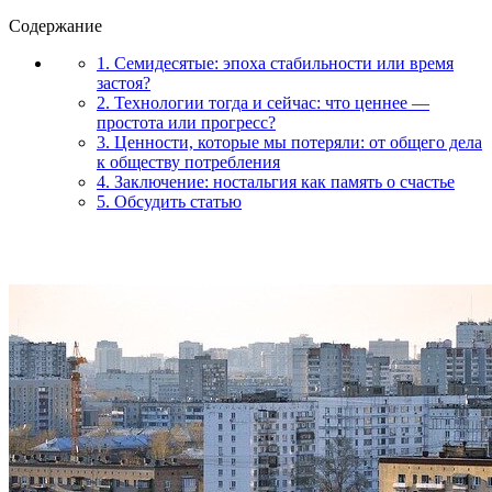
Содержание
1. Семидесятые: эпоха стабильности или время
застоя?
2. Технологии тогда и сейчас: что ценнее —
простота или прогресс?
3. Ценности, которые мы потеряли: от общего дела
к обществу потребления
4. Заключение: ностальгия как память о счастье
5. Обсудить статью