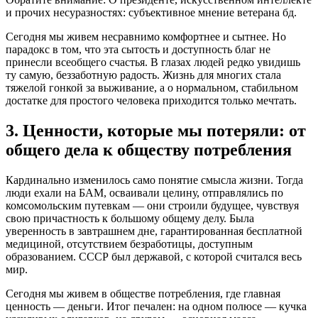
и прочих несуразностях: субъективное мнение ветерана бд.
Сегодня мы живем несравнимо комфортнее и сытнее. Но
парадокс в том, что эта сытость и доступность благ не
принесли всеобщего счастья. В глазах людей редко увидишь
ту самую, беззаботную радость. Жизнь для многих стала
тяжелой гонкой за выживание, а о нормальном, стабильном
достатке для простого человека приходится только мечтать.
3. Ценности, которые мы потеряли: от
общего дела к обществу потребления
Кардинально изменилось само понятие смысла жизни. Тогда
люди ехали на БАМ, осваивали целину, отправлялись по
комсомольским путевкам — они строили будущее, чувствуя
свою причастность к большому общему делу. Была
уверенность в завтрашнем дне, гарантированная бесплатной
медициной, отсутствием безработицы, доступным
образованием. СССР был державой, с которой считался весь
мир.
Сегодня мы живем в обществе потребления, где главная
ценность — деньги. Итог печален: на одном полюсе — кучка