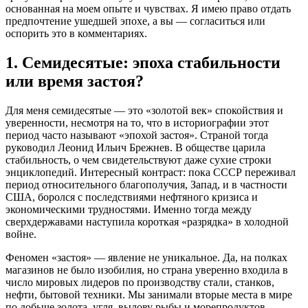
основанная на моем опыте и чувствах. Я имею право отдать
предпочтение ушедшей эпохе, а вы — согласиться или
оспорить это в комментариях.
1. Семидесятые: эпоха стабильности
или время застоя?
Для меня семидесятые — это «золотой век» спокойствия и
уверенности, несмотря на то, что в историографии этот
период часто называют «эпохой застоя». Страной тогда
руководил Леонид Ильич Брежнев. В обществе царила
стабильность, о чем свидетельствуют даже сухие строки
энциклопедий. Интересный контраст: пока СССР переживал
период относительного благополучия, Запад, и в частности
США, боролся с последствиями нефтяного кризиса и
экономическими трудностями. Именно тогда между
сверхдержавами наступила короткая «разрядка» в холодной
войне.
Феномен «застоя» — явление не уникальное. Да, на полках
магазинов не было изобилия, но страна уверенно входила в
число мировых лидеров по производству стали, станков,
нефти, бытовой техники. Мы занимали вторые места в мире
по добыче золота, угля, вылову рыбы и морепродуктов.