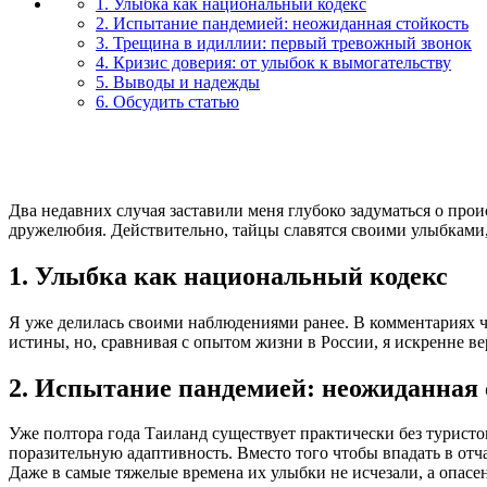
1. Улыбка как национальный кодекс
2. Испытание пандемией: неожиданная стойкость
3. Трещина в идиллии: первый тревожный звонок
4. Кризис доверия: от улыбок к вымогательству
5. Выводы и надежды
6. Обсудить статью
Два недавних случая заставили меня глубоко задуматься о про
дружелюбия. Действительно, тайцы славятся своими улыбками, 
1. Улыбка как национальный кодекс
Я уже делилась своими наблюдениями ранее. В комментариях ч
истины, но, сравнивая с опытом жизни в России, я искренне ве
2. Испытание пандемией: неожиданная 
Уже полтора года Таиланд существует практически без турист
поразительную адаптивность. Вместо того чтобы впадать в отч
Даже в самые тяжелые времена их улыбки не исчезали, а опасен