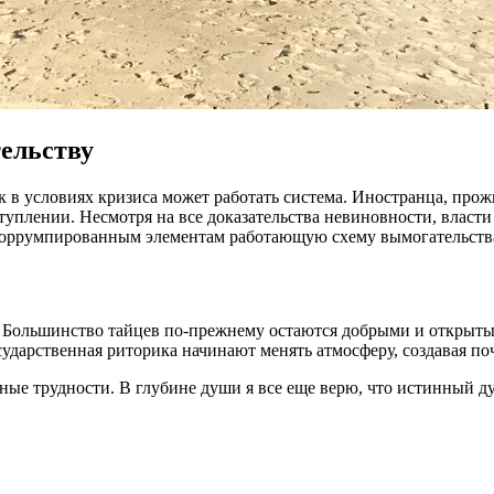
тельству
к в условиях кризиса может работать система. Иностранца, прож
плении. Несмотря на все доказательства невиновности, власти п
в коррумпированным элементам работающую схему вымогательства
м. Большинство тайцев по-прежнему остаются добрыми и откры
дарственная риторика начинают менять атмосферу, создавая поч
енные трудности. В глубине души я все еще верю, что истинный