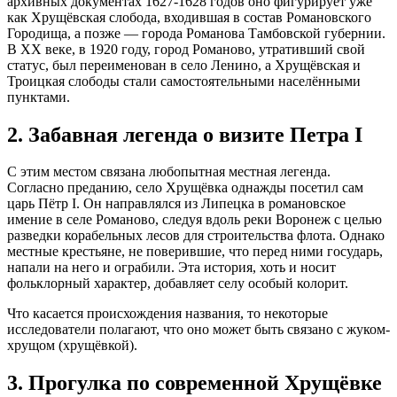
архивных документах 1627-1628 годов оно фигурирует уже
как Хрущёвская слобода, входившая в состав Романовского
Городища, а позже — города Романова Тамбовской губернии.
В XX веке, в 1920 году, город Романово, утративший свой
статус, был переименован в село Ленино, а Хрущёвская и
Троицкая слободы стали самостоятельными населёнными
пунктами.
2. Забавная легенда о визите Петра I
С этим местом связана любопытная местная легенда.
Согласно преданию, село Хрущёвка однажды посетил сам
царь Пётр I. Он направлялся из Липецка в романовское
имение в селе Романово, следуя вдоль реки Воронеж с целью
разведки корабельных лесов для строительства флота. Однако
местные крестьяне, не поверившие, что перед ними государь,
напали на него и ограбили. Эта история, хоть и носит
фольклорный характер, добавляет селу особый колорит.
Что касается происхождения названия, то некоторые
исследователи полагают, что оно может быть связано с жуком-
хрущом (хрущёвкой).
3. Прогулка по современной Хрущёвке