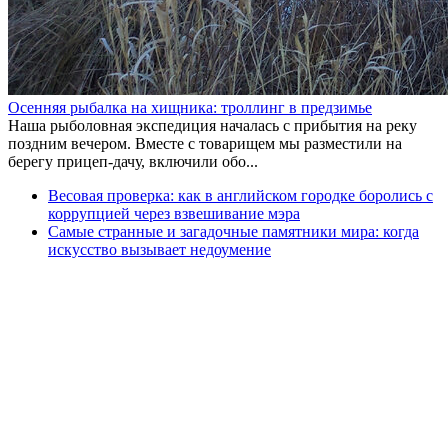
Осенняя рыбалка на хищника: троллинг в предзимье
Наша рыболовная экспедиция началась с прибытия на реку
поздним вечером. Вместе с товарищем мы разместили на
берегу прицеп-дачу, включили обо...
Весовая проверка: как в английском городке боролись с
коррупцией через взвешивание мэра
Самые странные и загадочные памятники мира: когда
искусство вызывает недоумение