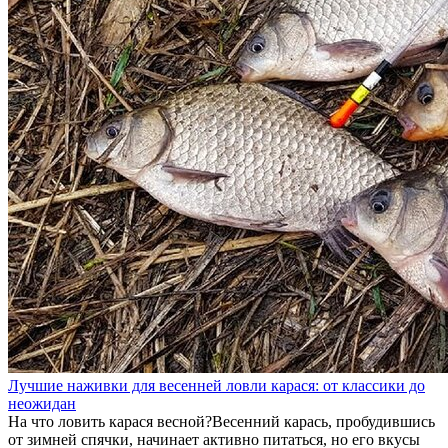
Лучшие наживки для весенней ловли карася: от классики до
неожидан
На что ловить карася весной?Весенний карась, пробудившись
от зимней спячки, начинает активно питаться, но его вкусы