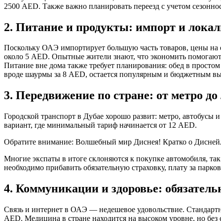
2500 AED. Также важно планировать переезд с учетом сезонност
2. Питание и продукты: импорт и лока
Поскольку ОАЭ импортирует большую часть товаров, цены на 
около 5 AED. Опытные жители знают, что экономить помогают к
Питание вне дома также требует планирования: обед в простом
вроде шаурмы за 8 AED, остается популярным и бюджетным в
3. Передвижение по стране: от метро до
Городской транспорт в Дубае хорошо развит: метро, автобусы 
вариант, где минимальный тариф начинается от 12 AED.
Обратите внимание: Волшебный мир Диснея! Кратко о Диснейле
Многие экспаты в итоге склоняются к покупке автомобиля, так
необходимо прибавить обязательную страховку, плату за парко
4. Коммуникации и здоровье: обязател
Связь и интернет в ОАЭ — недешевое удовольствие. Стандартн
AED. Медицина в стране находится на высоком уровне, но без