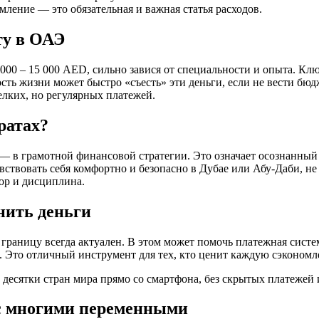
мление — это обязательная и важная статья расходов.
ту в ОАЭ
8 000 – 15 000 AED, сильно завися от специальности и опыта. К
сть жизни может быстро «съесть» эти деньги, если не вести бю
елких, но регулярных платежей.
ратах?
— в грамотной финансовой стратегии. Это означает осознанный 
вствовать себя комфортно и безопасно в Дубае или Абу-Даби, н
ор и дисциплина.
нить деньги
за границу всегда актуален. В этом может помочь платежная си
Это отличный инструмент для тех, кто ценит каждую сэкономл
 десятки стран мира прямо со смартфона, без скрытых платежей
 с многими переменными