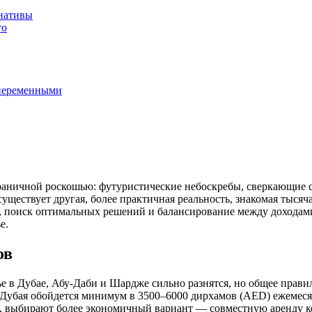
рнативы
то
 переменными
раничной роскошью: футуристические небоскребы, сверкающие 
ществует другая, более практичная реальность, знакомая тысяча
, поиск оптимальных решений и балансирование между доходами и
е.
ов
е в Дубае, Абу-Даби и Шардже сильно разнятся, но общее прави
убая обойдется минимум в 3500–6000 дирхамов (AED) ежемесячно
, выбирают более экономичный вариант — совместную аренду ко