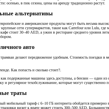
и: осенью, в пик сезона, цены на аренду традиционно растут.
льные альтернативы
европейские и американские продукты могут быть весьма высоки
рупные сети супермаркетов, такие как Carrefour или Lulu, где 
 кафе стоит 30–40 AED, а ужин в ресторане среднего уровня лег
ыбором.
 личного авто
и трамваи делают передвижение удобным. Стоимость поездки в м
нде. Как попасть и сколько стоит?.
 как подержанные машины здесь доступны, а бензин — один из с
вку и регулярное техобслуживание, которые могут существенно п
ьные траты
ый мобильный тариф с 6–10 ГБ интернета обойдется примерно в
 страховки визит к врачу может стоить 300–500 AED. Большинс