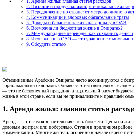
1. Аренда жилья: главная статья расходов
2. Питание и продукты: импорт и локальные альте
3. Передвижение по стране: от метро до личного ав
4. Коммуникации и здоровье: обязательные траты
5. Доходы и баланс: как жить на зарплату в ОАЭ
6. Возможна ли бюджетная жизнь в Эмиратах?
7. Международные переводы: как сохранить деньги
8. Итог: жизнь в ОАЭ — это уравнение с многими
9. Обсудить статью
Объединенные Арабские Эмираты часто ассоциируются с безг
горнолыжными склонами. Однако за этим глянцевым фасадом су
— это не бесконечный праздник, а тщательный расчет бюджета
жизнь в этой стране, если вы не принадлежите к правящей семь
1. Аренда жилья: главная статья расход
Аренда — это самая значительная часть бюджета. Цены на жиль
деловым центрам или побережью. Студия в приличном районе Д
коммуникаций. Многие жители, особенно в начале своего пути