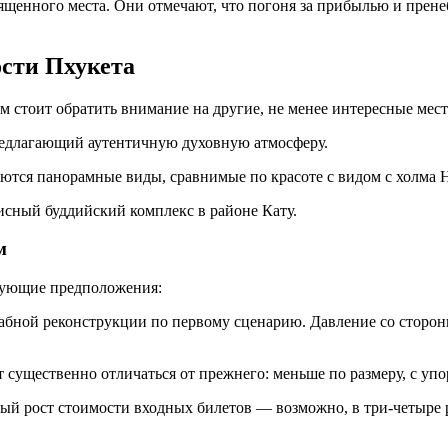
вященного места. Они отмечают, что погоня за прибылью и пре
ости Пхукета
м стоит обратить внимание на другие, не менее интересные мест
едлагающий аутентичную духовную атмосферу.
тся панорамные виды, сравнимые по красоте с видом с холма Н
сный буддийский комплекс в районе Кату.
м
дующие предположения:
сштабной реконструкции по первому сценарию. Давление со стор
 существенно отличаться от прежнего: меньше по размеру, с упо
ый рост стоимости входных билетов — возможно, в три-четыре р