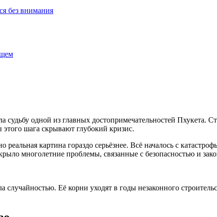
ся без внимания
ущем
ла судьбу одной из главных достопримечательностей Пхукета. Ст
ы этого шага скрывают глубокий кризис.
о реальная картина гораздо серьёзнее. Всё началось с катастро
скрыло многолетние проблемы, связанные с безопасностью и зак
а случайностью. Её корни уходят в годы незаконного строительс
во