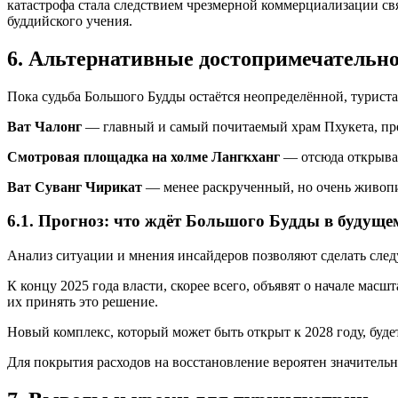
катастрофа стала следствием чрезмерной коммерциализации с
буддийского учения.
6. Альтернативные достопримечательн
Пока судьба Большого Будды остаётся неопределённой, туриста
Ват Чалонг
— главный и самый почитаемый храм Пхукета, пр
Смотровая площадка на холме Лангкханг
— отсюда открываю
Ват Суванг Чирикат
— менее раскрученный, но очень живопи
6.1. Прогноз: что ждёт Большого Будды в будуще
Анализ ситуации и мнения инсайдеров позволяют сделать сле
К концу 2025 года власти, скорее всего, объявят о начале ма
их принять это решение.
Новый комплекс, который может быть открыт к 2028 году, будет
Для покрытия расходов на восстановление вероятен значительн