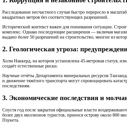
Расследование несчастного случая быстро переросло в масшта
квадратных метров без соответствующих разрешений.
Исторический контекст важен для понимания ситуации. Строите
комплекс. Однако последующие расширения — включая магазин
выдано более 50 разрешений на строительство, многие из кот
2. Геологическая угроза: предупрежден
Холм Наккерд, на котором установлена 45-метровая статуя, изн
создаёт естественные риски.
Научные отчёты Департамента минеральных ресурсов Таиланда 
и движение тяжёлого транспорта могут спровоцировать катаст
последствиям.
3. Экономические последствия и молча
Спустя год после закрытия официальные власти воздерживаютс
более двух миллионов туристов, принося острову около 800 ми
Пхукета.