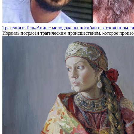
Трагедия в Тель-Авиве: молодожены погибли в затопленном л
Израиль потрясен трагическим происшествием, которое произо