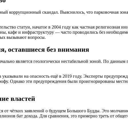
бный коррупционный скандал. Выяснилось, что парковочная зона
льство статуи, начатое в 2004 году как частная религиозная и
ы, кафе и инфраструктуру — часто проводились без необходимой
орых вызывают вопросы.
ия, оставшиеся без внимания
ачально является геологически нестабильной зоной. По данным г
указывали на опасность ещё в 2019 году. Эксперты предупрежда
рофу. Однако эти предупреждения были проигнорированы местны
ние властей
я от чётких заявлений о будущем Большого Будды. Это молчани
ллионов бат дохода. Для сравнения, это примерно треть от обще