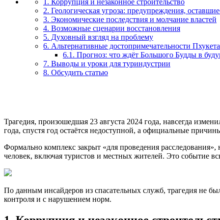
1. Коррупция и незаконное строительство
2. Геологическая угроза: предупреждения, оставшие
3. Экономические последствия и молчание властей
4. Возможные сценарии восстановления
5. Духовный взгляд на проблему
6. Альтернативные достопримечательности Пхукета
6.1. Прогноз: что ждёт Большого Будды в буд
7. Выводы и уроки для туриндустрии
8. Обсудить статью
Трагедия, произошедшая 23 августа 2024 года, навсегда измени
года, спустя год остаётся недоступной, а официальные причин
Формально комплекс закрыт «для проведения расследования», н
человек, включая туристов и местных жителей. Это событие в
По данным инсайдеров из спасательных служб, трагедия не был
контроля и с нарушением норм.
1. Коррупция и незаконное строительст