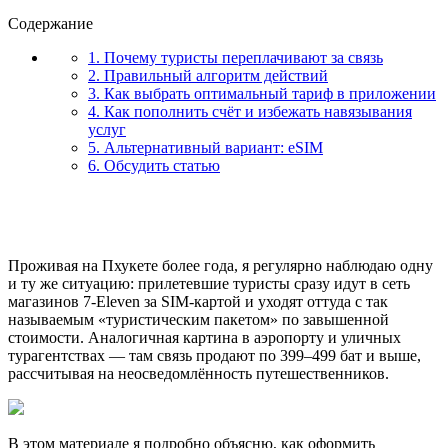
Содержание
1. Почему туристы переплачивают за связь
2. Правильный алгоритм действий
3. Как выбрать оптимальный тариф в приложении
4. Как пополнить счёт и избежать навязывания
услуг
5. Альтернативный вариант: eSIM
6. Обсудить статью
Проживая на Пхукете более года, я регулярно наблюдаю одну
и ту же ситуацию: прилетевшие туристы сразу идут в сеть
магазинов 7-Eleven за SIM-картой и уходят оттуда с так
называемым «туристическим пакетом» по завышенной
стоимости. Аналогичная картина в аэропорту и уличных
турагентствах — там связь продают по 399–499 бат и выше,
рассчитывая на неосведомлённость путешественников.
В этом материале я подробно объясню, как оформить