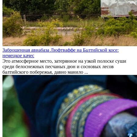
Заброшенная авиабаза Люфтваффе на Балтийской косе:
немецкое качес
Это атмосферное место, затерянное на узкой полоске суши
среди белоснежных песчаных дюн и сосновых лесов
балтийского побережья, давно манило ...