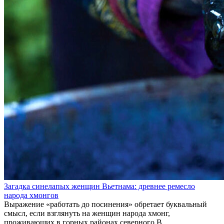
Загадка синелапых женщин Вьетнама: древнее ремесло
народа хмонгов
Выражение «работать до посинения» обретает буквальный
смысл, если взглянуть на женщин народа хмонг,
проживающих в горных районах северного В...