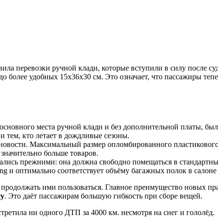
ила перевозки ручной клади, которые вступили в силу после с
о более удобных 15х36х30 см. Это означает, что пассажиры тепе
х основного места ручной клади и без дополнительной платы, б
 тем, кто летает в дождливые сезоны.
новости. Максимальный размер опломбированного пластикового 
 значительно больше товаров.
тались прежними: она должна свободно помещаться в стандартн
ng и оптимально соответствует объёму багажных полок в салоне 
 продолжать ими пользоваться. Главное преимущество новых пра
су
. Это даёт пассажирам большую гибкость при сборе вещей.
ретила ни одного ДТП за 4000 км. несмотря на снег и гололёд.