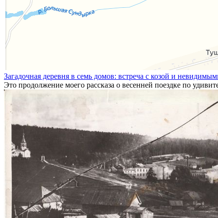
Загадочная деревня в семь домов: встреча с козой и невидимы
Это продолжение моего рассказа о весенней поездке по удиви