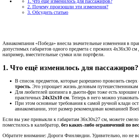
1. Что ещё изменилось для пассажиров?
2. Почему произошли эти изменения?
3. Обсудить статью
Авиакомпания «Победа» внесла значительные изменения в прав
допустимых габаритов одного предмета с прежних 4х36х30 см д
например, вместительные сумки или портфели.
1. Что ещё изменилось для пассажиров?
В список предметов, которые разрешено провозить свер
трость
. Это упрощает жизнь деловым путешественникам и
Для любителей шопинга в дьюти-фри тоже есть хорошие 
практичных
24х32х10 см
. Теперь в него можно упаковать
При этом основные требования к самой ручной клади ос
авиакомпании, этот размер рекомендован компанией Boei
Если вы уже привыкли к габаритам 36х30х27 см, можете смело
поместилось в калибратор,
без каких-либо ограничений по ве
Обратите внимание: Дороги Финляндии. Удивительно, но не вст