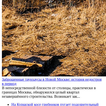
Заброшенные таунхаусы в Новой Москве: история недостроя
в период
В непосредственной близости от столицы, практически в
границах Москвы, обнаружился целый квартал
незавершённого строительства. Возникает зак...
На Куршской косе грибников пугает подозрительный