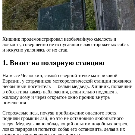
Хищник продемонстрировал необычайную смелость и
ловкость, совершенно не испугавшись лая сторожевых собак
и искусно уклоняясь от их атак.
1. Визит на полярную станцию
На мысе Челюскин, самой северной точке материковой
Евразии, у сотрудников метеорологической станции появился
необычный посетитель — белый медведь. Хищник, попавший
в объективы камер наблюдения, решительно подошел к
жилому дому и через открытое окно проник внутрь
помещения.
Сторожевые псы, почуяв приближение опасного гостя,
подняли громкий лай, но это не остановило любопытного
зверя. Медведь, явно обладающий опытом подобных встреч,
ловко парировал попытки собак его остановить, делая в их
сторону угрожающие выпады и рыча.