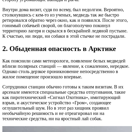
Внутри дома визит, судя по всему, был недолгим. Вероятно,
столкнувшись с кем-то из ученых, медведь так же быстро
ретировался обратно через окно, как и появился. После этого,
гонимый собачьей сворой, он благополучно покинул
территорию лагеря и скрылся в бескрайней ледяной пустыне.
К счастью, ни люди, ни собаки в этой стычке не пострадали.
2. Обыденная опасность в Арктике
Как пояснили сами метеорологи, появление белых медведей
вблизи полярных станций — явление, к сожалению, нередкое.
Однако столь дерзкое проникновение непосредственно в
жилое помещение произошло впервые.
Сотрудники станции обычно готовы к таким визитам. В их
арсенале имеются специальные средства отпугивания, такие
как пиротехнический «Сигнал Охотника», имитирующий
взрыв, и акустическое устройство «Гром», создающее
оглушительный шум. Но в этот раз хищник проявил
необычайную решимость и не отреагировал ни на
технические средства, ни на яростный лай собак.