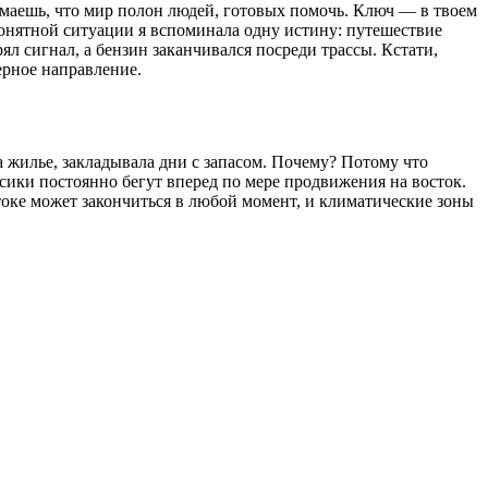
нимаешь, что мир полон людей, готовых помочь. Ключ — в твоем
онятной ситуации я вспоминала одну истину: путешествие
ял сигнал, а бензин заканчивался посреди трассы. Кстати,
ерное направление.
а жилье, закладывала дни с запасом. Почему? Потому что
ики постоянно бегут вперед по мере продвижения на восток.
токе может закончиться в любой момент, и климатические зоны