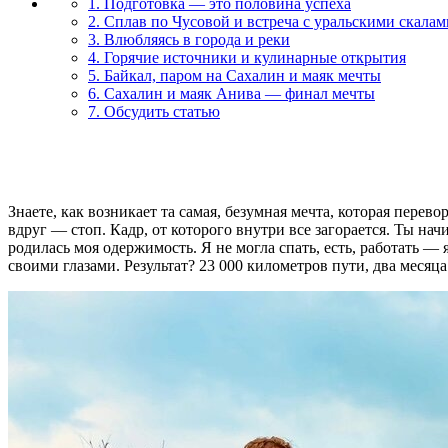
1. Подготовка — это половина успеха
2. Сплав по Чусовой и встреча с уральскими скалам
3. Влюбляясь в города и реки
4. Горячие источники и кулинарные открытия
5. Байкал, паром на Сахалин и маяк мечты
6. Сахалин и маяк Анива — финал мечты
7. Обсудить статью
Знаете, как возникает та самая, безумная мечта, которая пере
вдруг — стоп. Кадр, от которого внутри все загорается. Ты нач
родилась моя одержимость. Я не могла спать, есть, работать — 
своими глазами. Результат? 23 000 километров пути, два месяца