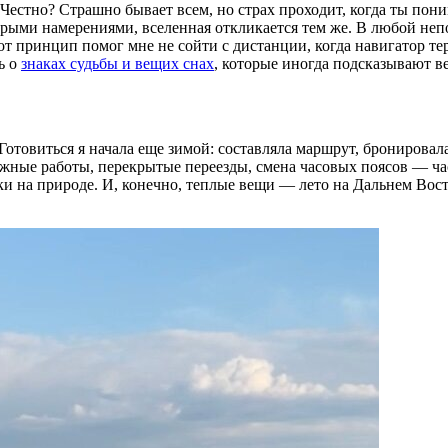
. Честно? Страшно бывает всем, но страх проходит, когда ты по
брыми намерениями, вселенная откликается тем же. В любой неп
от принцип помог мне не сойти с дистанции, когда навигатор тер
ь о
знаках судьбы и вещих снах
, которые иногда подсказывают в
Готовиться я начала еще зимой: составляла маршрут, бронировал
жные работы, перекрытые переезды, смена часовых поясов — час
вки на природе. И, конечно, теплые вещи — лето на Дальнем Вос