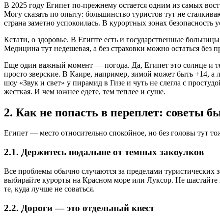
В 2025 году Египет по-прежнему остается одним из самых во
Могу сказать по опыту: большинство туристов тут не сталкив
страна заметно успокоилась. В курортных зонах безопасность 
Кстати, о здоровье. В Египте есть и государственные больницы
Медицина тут недешевая, а без страховки можно остаться без 
Еще один важный момент — погода. Да, Египет это солнце и теп
просто зверские. В Каире, например, зимой может быть +14, а л
шоу «Звук и свет» у пирамид в Гизе и чуть не слегла с просту
жесткая. И чем южнее едете, тем теплее и суше.
2. Как не попасть в переплет: советы б
Египет — место относительно спокойное, но без головы тут тож
2.1. Держитесь подальше от темных закоулков
Все проблемы обычно случаются за пределами туристических з
выбирайте курорты на Красном море или Луксор. Не шастайте н
те, куда лучше не соваться.
2.2. Дороги — это отдельный квест