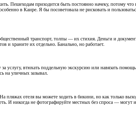
ть. Пешеходам приходится быть постоянно начеку, потому что п
 особенно в Каире. Я бы посоветовала не рисковать и пользоват
общественный транспорт, толпы — их стихия. Деньги и докумен
ов и храните их отдельно. Банально, но работает.
 за услугу, втюхать поддельную экскурсию или навязать помощь
сь на уличных зазывал.
 На пляжах отеля вы можете ходить в бикини, но как только вых
еть. И никогда не фотографируйте местных без спроса — могут и