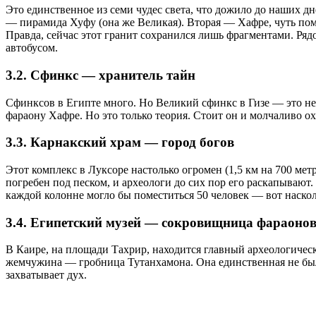
Это единственное из семи чудес света, что дожило до наших дн
— пирамида Хуфу (она же Великая). Вторая — Хафре, чуть поме
Правда, сейчас этот гранит сохранился лишь фрагментами. Ряд
автобусом.
3.2. Сфинкс — хранитель тайн
Сфинксов в Египте много. Но Великий сфинкс в Гизе — это неч
фараону Хафре. Но это только теория. Стоит он и молчаливо о
3.3. Карнакский храм — город богов
Этот комплекс в Луксоре настолько огромен (1,5 км на 700 мет
погребен под песком, и археологи до сих пор его раскапывают.
каждой колонне могло бы поместиться 50 человек — вот наскол
3.4. Египетский музей — сокровищница фараоно
В Каире, на площади Тахрир, находится главный археологическ
жемчужина — гробница Тутанхамона. Она единственная не была 
захватывает дух.