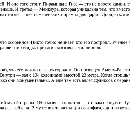
ей. И оно того стоит. Пирамиды в Гизе — это не просто камни, э
ньше. И третья — Менкаура, которая уникальна тем, что вместо
ом с ними — шесть маленьких пирамид для цариц. Добираться до
то особенное. Никто точно не знает, кто его построил. Ученые 
храняет пирамиды, притягивая взгляды миллионов.
ров), что его можно назвать городом. Он посвящен Амону-Ра, ег
 Внутри — зал с 134 колоннами высотой 23 метра. Когда стоишь 
ько они монументальны. А еще там есть аллея сфинксов с баран
в
ий музей страны. 160 тысяч экспонатов — это вам не шутки. Тут
разграблена. В музее выставлены три саркофага, один из котор