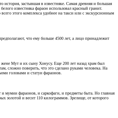
то история, застывшая в известняке. Самая древняя и большая
 белого известняка фараон использовал красный гранит.
 всего этого комплекса удобнее на такси или с экскурсионным
предполагают, что ему больше 4500 лет, а лицо принадлежит
о жене Мут и их сыну Хонусу. Еще 200 лет назад храм был
там, сложно поверить, что это сделано руками человека. На
ьими головами и статуи фараонов.
 и мумии фараонов, и саркофаги, и предметы быта. Но главная
ых золотой и весит 110 килограммов. Зрелище, от которого