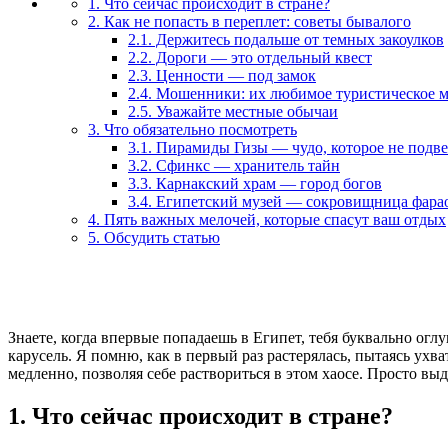
1. Что сейчас происходит в стране?
2. Как не попасть в переплет: советы бывалого
2.1. Держитесь подальше от темных закоулков
2.2. Дороги — это отдельный квест
2.3. Ценности — под замок
2.4. Мошенники: их любимое туристическое м
2.5. Уважайте местные обычаи
3. Что обязательно посмотреть
3.1. Пирамиды Гизы — чудо, которое не подв
3.2. Сфинкс — хранитель тайн
3.3. Карнакский храм — город богов
3.4. Египетский музей — сокровищница фара
4. Пять важных мелочей, которые спасут ваш отдых
5. Обсудить статью
Знаете, когда впервые попадаешь в Египет, тебя буквально оглу
карусель. Я помню, как в первый раз растерялась, пытаясь ухв
медленно, позволяя себе раствориться в этом хаосе. Просто выд
1. Что сейчас происходит в стране?