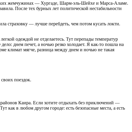
рских жемчужинах — Хургаде, Шарм-эль-Шейхе и Марса-Аламе.
равила. После тех бурных лет политической нестабильности
ила страховку — лучше перебдеть, чем потом кусать локти.
 легкой одеждой не отделаетесь. Тут перепады температур
дело: днем печет, а ночью резко холодает. Я как-то пошла на
арме климат мягче, разница между днем и ночью не такая
 своих поездок.
 районов Каира. Если хотите отдыхать без приключений —
т как в любом другом городе: есть безопасные места, а есть