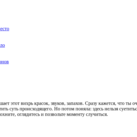
есто
ело
онов
шает этот вихрь красок, звуков, запахов. Сразу кажется, что ты 
атить суть происходящего. Но потом поняла: здесь нельзя суетить
охните, оглядитесь и позвольте моменту случиться.