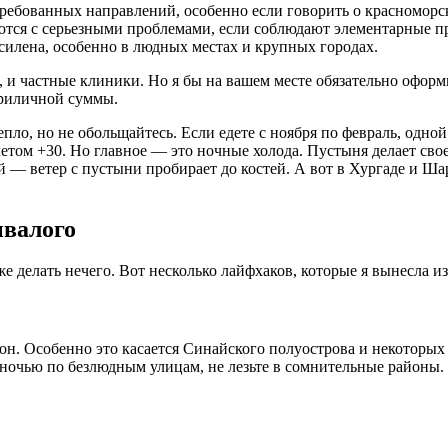
стребованных направлений, особенно если говорить о красномо
аются с серьезными проблемами, если соблюдают элементарные п
усилена, особенно в людных местах и крупных городах.
, и частные клиники. Но я бы на вашем месте обязательно оформ
приличной суммы.
ло, но не обольщайтесь. Если едете с ноября по февраль, одной
етом +30. Но главное — это ночные холода. Пустыня делает свое 
дой — ветер с пустыни пробирает до костей. А вот в Хургаде и Ш
ывалого
е делать нечего. Вот несколько лайфхаков, которые я вынесла из
он. Особенно это касается Синайского полуострова и некоторых
очью по безлюдным улицам, не лезьте в сомнительные районы. Ту