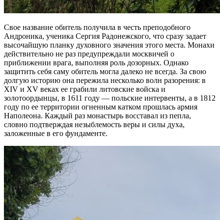
Свое название обитель получила в честь преподобного
Андроника, ученика Сергия Радонежского, что сразу задает
высочайшую планку духовного значения этого места. Монахи
действительно не раз предупреждали москвичей о
приближении врага, выполняя роль дозорных. Однако
защитить себя саму обитель могла далеко не всегда. За свою
долгую историю она пережила несколько волн разорения: в
XIV и XV веках ее грабили литовские войска и
золотоордынцы, в 1611 году — польские интервенты, а в 1812
году по ее территории огненным катком прошлась армия
Наполеона. Каждый раз монастырь восставал из пепла,
словно подтверждая незыблемость веры и силы духа,
заложенные в его фундаменте.