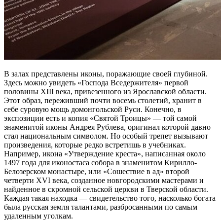
В залах представлены иконы, поражающие своей глубиной.
Здесь можно увидеть «Господа Вседержителя» первой
половины XIII века, привезенного из Ярославской области.
Этот образ, переживший почти восемь столетий, хранит в
себе суровую мощь домонгольской Руси. Конечно, в
экспозиции есть и копия «Святой Троицы» — той самой
знаменитой иконы Андрея Рублева, оригинал которой давно
стал национальным символом. Но особый трепет вызывают
произведения, которые редко встретишь в учебниках.
Например, икона «Утверждение креста», написанная около
1497 года для иконостаса собора в знаменитом Кирилло-
Белозерском монастыре, или «Сошествие в ад» второй
четверти XVI века, созданное новгородскими мастерами и
найденное в скромной сельской церкви в Тверской области.
Каждая такая находка — свидетельство того, насколько богата
была русская земля талантами, разбросанными по самым
удаленным уголкам.