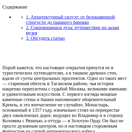
Содержание
1. Архитектурный силуэт: от белокаменной
строгости до пышного барокко
2. Сокровищница духа: путешествие по залам
музея
3. Обсудить статью
Порой кажется, что настоящие открытия прячутся не в
туристических путеводителях, а в тишине древних стен,
вдали от суеты центральных проспектов. Одно из таких мест
— старинная обитель в Таганском районе, чья история
накрепко переплетена с судьбой Москвы, великими именами
и удивительным искусством. С первого взгляда мощные
каменные стены и башни напоминают оборонительный
Кремль, и это впечатление не случайно. Монастырь,
основанный в 1357 году, изначально стоял на перекрестье
двух оживленных дорог, ведущих во Владимир и в сторону
Коломны с Рязанью, а оттуда — в Золотую Орду. Он был не
просто духовным центром, но и настоящим сторожевым
форпостом на случай неприятельского набега.