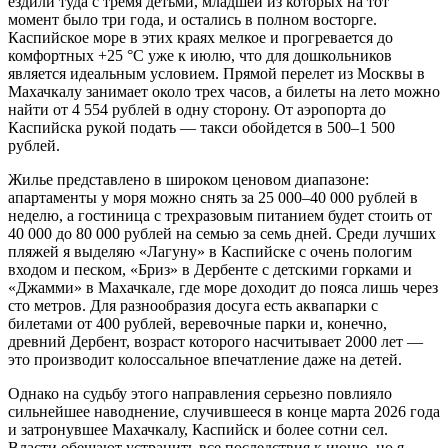
ездили туда с тремя детьми, младшей из которых на тот
момент было три года, и остались в полном восторге.
Каспийское море в этих краях мелкое и прогревается до
комфортных +25 °C уже к июлю, что для дошкольников
является идеальным условием. Прямой перелет из Москвы в
Махачкалу занимает около трех часов, а билеты на лето можно
найти от 4 554 рублей в одну сторону. От аэропорта до
Каспийска рукой подать — такси обойдется в 500–1 500
рублей.
Жилье представлено в широком ценовом диапазоне:
апартаменты у моря можно снять за 25 000–40 000 рублей в
неделю, а гостиница с трехразовым питанием будет стоить от
40 000 до 80 000 рублей на семью за семь дней. Среди лучших
пляжей я выделяю «Лагуну» в Каспийске с очень пологим
входом и песком, «Бриз» в Дербенте с детскими горками и
«Джамми» в Махачкале, где море доходит до пояса лишь через
сто метров. Для разнообразия досуга есть аквапарки с
билетами от 400 рублей, веревочные парки и, конечно,
древний Дербент, возраст которого насчитывает 2000 лет —
это производит колоссальное впечатление даже на детей.
Однако на судьбу этого направления серьезно повлияло
сильнейшее наводнение, случившееся в конце марта 2026 года
и затронувшее Махачкалу, Каспийск и более сотни сел.
Власти обещают устранить все последствия к июню, но я