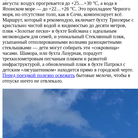
августа: воздух прогревается до +25…+30 °C, а вода в
Японском море — до +22…+26 °C. Это прохладнее Черного
моря, но отсутствие толп, как в Сочи, компенсирует всё.
Маршрут, который я рекомендую, включает бухту Триозерье с
кристально чистой водой и видимостью до десяти метров,
пляж «Золотые пески» в бухте Бойсмана с идеальным
мелководьем для семей, и уникальный Стеклянный пляж,
усыпанный отполированными волнами разноцветными
стеклышками — дети могут собирать эти «сокровища»
часами. Шамора, или бухта Лазурная, порадует
трехкилометровым песчаным пляжем и развитой
инфраструктурой, а обновленный пляж в бухте Патрокл с
детским «лягушатником» находится прямо в городской черте.
Перед поездкой полезно освежить
бытовые мелочи, чтобы в
отпуске ничто не отвлекало.