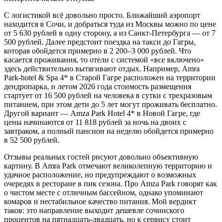
С логистикой всё довольно просто. Ближайший аэропорт
находится в Сочи, и добраться туда из Москвы можно по цене
от 5 630 рублей в одну сторону, а из Санкт-Петербурга — от 7
500 рублей. Далее предстоит поездка на такси до Гагры,
которая обойдется примерно в 2 200–3 000 рублей. Что
касается проживания, то отели с системой «все включено»
здесь действительно вытягивают отдых. Например, Amra
Park-hotel & Spa 4* в Старой Гагре расположен на территории
дендропарка, и летом 2026 года стоимость размещения
стартует от 16 500 рублей на человека в сутки с трехразовым
питанием, при этом дети до 5 лет могут проживать бесплатно.
Другой вариант — Amza Park Hotel 4* в Новой Гагре, где
цены начинаются от 11 818 рублей за ночь на двоих с
завтраком, а полный пансион на неделю обойдется примерно
в 52 500 рублей.
Отзывы реальных гостей рисуют довольно объективную
картину. В Amra Park отмечают великолепную территорию и
удачное расположение, но предупреждают о возможных
очередях в ресторане в пик сезона. Про Amza Park говорят как
о чистом месте с отличным бассейном, однако упоминают
комаров и нестабильное качество питания. Мой вердикт
таков: это направление выходит дешевле сочинского
процентов на пятнадцать-двадцать, но к сервису стоит