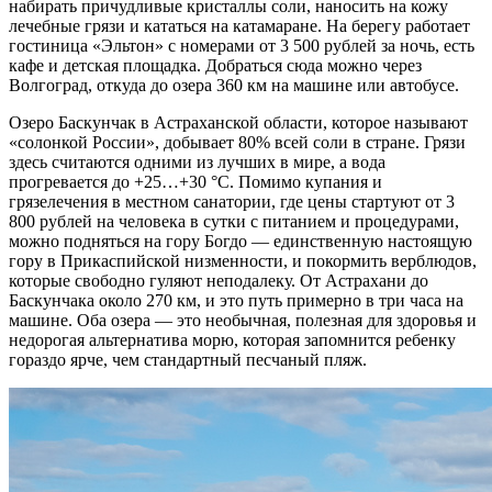
набирать причудливые кристаллы соли, наносить на кожу
лечебные грязи и кататься на катамаране. На берегу работает
гостиница «Эльтон» с номерами от 3 500 рублей за ночь, есть
кафе и детская площадка. Добраться сюда можно через
Волгоград, откуда до озера 360 км на машине или автобусе.
Озеро Баскунчак в Астраханской области, которое называют
«солонкой России», добывает 80% всей соли в стране. Грязи
здесь считаются одними из лучших в мире, а вода
прогревается до +25…+30 °C. Помимо купания и
грязелечения в местном санатории, где цены стартуют от 3
800 рублей на человека в сутки с питанием и процедурами,
можно подняться на гору Богдо — единственную настоящую
гору в Прикаспийской низменности, и покормить верблюдов,
которые свободно гуляют неподалеку. От Астрахани до
Баскунчака около 270 км, и это путь примерно в три часа на
машине. Оба озера — это необычная, полезная для здоровья и
недорогая альтернатива морю, которая запомнится ребенку
гораздо ярче, чем стандартный песчаный пляж.