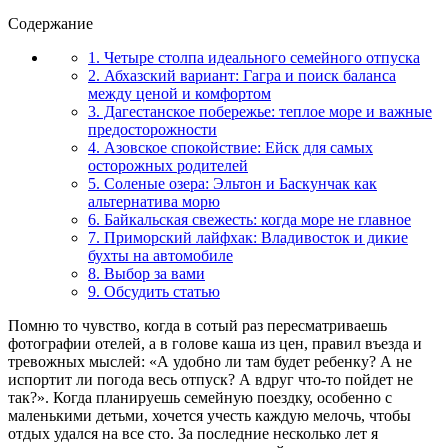
Содержание
1. Четыре столпа идеального семейного отпуска
2. Абхазский вариант: Гагра и поиск баланса
между ценой и комфортом
3. Дагестанское побережье: теплое море и важные
предосторожности
4. Азовское спокойствие: Ейск для самых
осторожных родителей
5. Соленые озера: Эльтон и Баскунчак как
альтернатива морю
6. Байкальская свежесть: когда море не главное
7. Приморский лайфхак: Владивосток и дикие
бухты на автомобиле
8. Выбор за вами
9. Обсудить статью
Помню то чувство, когда в сотый раз пересматриваешь
фотографии отелей, а в голове каша из цен, правил въезда и
тревожных мыслей: «А удобно ли там будет ребенку? А не
испортит ли погода весь отпуск? А вдруг что-то пойдет не
так?». Когда планируешь семейную поездку, особенно с
маленькими детьми, хочется учесть каждую мелочь, чтобы
отдых удался на все сто. За последние несколько лет я