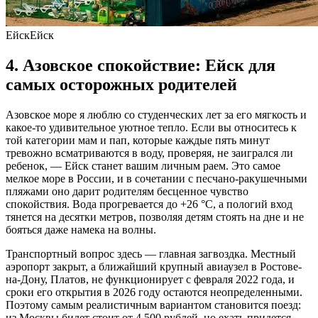
ЕйскЕйск
4. Азовское спокойствие: Ейск для
самых осторожных родителей
Азовское море я люблю со студенческих лет за его мягкость и
какое-то удивительное уютное тепло. Если вы относитесь к
той категории мам и пап, которые каждые пять минут
тревожно всматриваются в воду, проверяя, не заигрался ли
ребенок, — Ейск станет вашим личным раем. Это самое
мелкое море в России, и в сочетании с песчано-ракушечными
пляжами оно дарит родителям бесценное чувство
спокойствия. Вода прогревается до +26 °C, а пологий вход
тянется на десятки метров, позволяя детям стоять на дне и не
бояться даже намека на волны.
Транспортный вопрос здесь — главная загвоздка. Местный
аэропорт закрыт, а ближайший крупный авиаузел в Ростове-
на-Дону, Платов, не функционирует с февраля 2022 года, и
сроки его открытия в 2026 году остаются неопределенными.
Поэтому самым реалистичным вариантом становится поезд:
из Москвы билет стоит от 4 500 рублей, но ехать придется