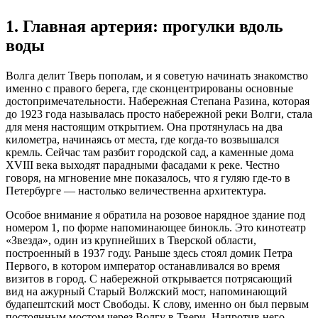
1. Главная артерия: прогулки вдоль
воды
Волга делит Тверь пополам, и я советую начинать знакомство
именно с правого берега, где сконцентрированы основные
достопримечательности. Набережная Степана Разина, которая
до 1923 года называлась просто набережной реки Волги, стала
для меня настоящим открытием. Она протянулась на два
километра, начинаясь от места, где когда-то возвышался
кремль. Сейчас там разбит городской сад, а каменные дома
XVIII века выходят парадными фасадами к реке. Честно
говоря, на мгновение мне показалось, что я гуляю где-то в
Петербурге — настолько величественна архитектура.
Особое внимание я обратила на розовое нарядное здание под
номером 1, по форме напоминающее бинокль. Это кинотеатр
«Звезда», один из крупнейших в Тверской области,
построенный в 1937 году. Раньше здесь стоял домик Петра
Первого, в котором император останавливался во время
визитов в город. С набережной открывается потрясающий
вид на ажурный Старый Волжский мост, напоминающий
будапештский мост Свободы. К слову, именно он был первым
постоянным мостом через Волгу в Твери. Напротив него