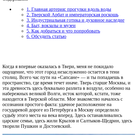
1. Главная артерия: прогулки вдоль воды
2. Тверской Арбат и императорская роскошь
3. Индустриальная готика и духовное наследие
4. Быт, вокзалы и музеи
5. Как добраться и что попробовать
6. Обсудить статью
Когда я впервые оказалась в Твери, меня не покидало
ощущение, что этот город незаслуженно остается в тени
столиц. Всего час пути на «Сапсане» — и ты попадаешь в
пространство, где время течет иначе. Тверь старше Москвы, и
эта древность здесь буквально разлита в воздухе, особенно на
набережных великой Волги, исток которой, кстати, тоже
находится в Тверской области. Мое знакомство началось с
осознания простого факта: удачное расположение на
государевой дороге из Петербурга в Москву определило
судьбу этого места на века вперед. Здесь останавливались
царские семьи, здесь жили Крылов и Салтыков-Щедрин, здесь
творили Пушкин и Достоевский.