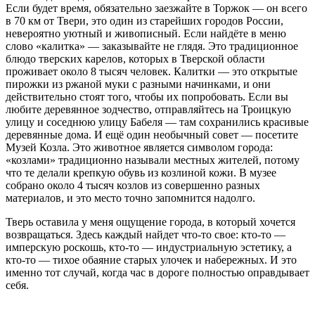
Если будет время, обязательно заезжайте в Торжок — он всего
в 70 км от Твери, это один из старейших городов России,
невероятно уютный и живописный. Если найдёте в меню
слово «калитка» — заказывайте не глядя. Это традиционное
блюдо тверских карелов, которых в Тверской области
проживает около 8 тысяч человек. Калитки — это открытые
пирожки из ржаной муки с разными начинками, и они
действительно стоят того, чтобы их попробовать. Если вы
любите деревянное зодчество, отправляйтесь на Троицкую
улицу и соседнюю улицу Бабеля — там сохранились красивые
деревянные дома. И ещё один необычный совет — посетите
Музей Козла. Это животное является символом города:
«козлами» традиционно называли местных жителей, потому
что те делали крепкую обувь из козлиной кожи. В музее
собрано около 4 тысяч козлов из совершенно разных
материалов, и это место точно запомнится надолго.
Тверь оставила у меня ощущение города, в который хочется
возвращаться. Здесь каждый найдет что-то свое: кто-то —
имперскую роскошь, кто-то — индустриальную эстетику, а
кто-то — тихое обаяние старых улочек и набережных. И это
именно тот случай, когда час в дороге полностью оправдывает
себя.