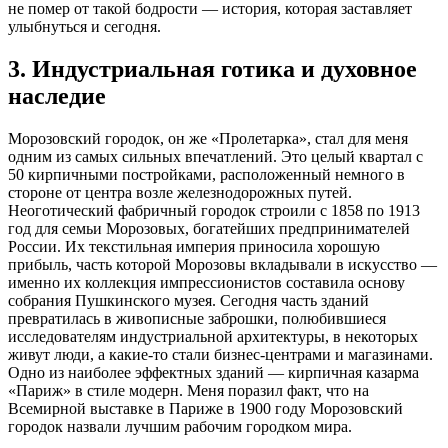
не помер от такой бодрости — история, которая заставляет
улыбнуться и сегодня.
3. Индустриальная готика и духовное
наследие
Морозовский городок, он же «Пролетарка», стал для меня
одним из самых сильных впечатлений. Это целый квартал с
50 кирпичными постройками, расположенный немного в
стороне от центра возле железнодорожных путей.
Неоготический фабричный городок строили с 1858 по 1913
год для семьи Морозовых, богатейших предпринимателей
России. Их текстильная империя приносила хорошую
прибыль, часть которой Морозовы вкладывали в искусство —
именно их коллекция импрессионистов составила основу
собрания Пушкинского музея. Сегодня часть зданий
превратилась в живописные заброшки, полюбившиеся
исследователям индустриальной архитектуры, в некоторых
живут люди, а какие-то стали бизнес-центрами и магазинами.
Одно из наиболее эффектных зданий — кирпичная казарма
«Париж» в стиле модерн. Меня поразил факт, что на
Всемирной выставке в Париже в 1900 году Морозовский
городок назвали лучшим рабочим городком мира.