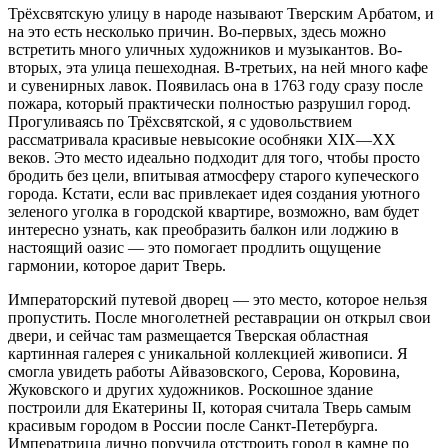
Трёхсвятскую улицу в народе называют Тверским Арбатом, и
на это есть несколько причин. Во-первых, здесь можно
встретить много уличных художников и музыкантов. Во-
вторых, эта улица пешеходная. В-третьих, на ней много кафе
и сувенирных лавок. Появилась она в 1763 году сразу после
пожара, который практически полностью разрушил город.
Прогуливаясь по Трёхсвятской, я с удовольствием
рассматривала красивые невысокие особняки XIX—XX
веков. Это место идеально подходит для того, чтобы просто
бродить без цели, впитывая атмосферу старого купеческого
города. Кстати, если вас привлекает идея создания уютного
зеленого уголка в городской квартире, возможно, вам будет
интересно узнать, как преобразить балкон или лоджию в
настоящий оазис — это помогает продлить ощущение
гармонии, которое дарит Тверь.
Императорский путевой дворец — это место, которое нельзя
пропустить. После многолетней реставрации он открыл свои
двери, и сейчас там размещается Тверская областная
картинная галерея с уникальной коллекцией живописи. Я
смогла увидеть работы Айвазовского, Серова, Коровина,
Жуковского и других художников. Роскошное здание
построили для Екатерины II, которая считала Тверь самым
красивым городом в России после Санкт-Петербурга.
Императрица лично поручила отстроить город в камне по