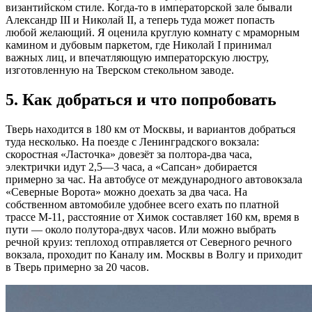
византийском стиле. Когда-то в императорской зале бывали
Александр III и Николай II, а теперь туда может попасть
любой желающий. Я оценила круглую комнату с мраморным
камином и дубовым паркетом, где Николай I принимал
важных лиц, и впечатляющую императорскую люстру,
изготовленную на Тверском стекольном заводе.
5. Как добраться и что попробовать
Тверь находится в 180 км от Москвы, и вариантов добраться
туда несколько. На поезде с Ленинградского вокзала:
скоростная «Ласточка» довезёт за полтора-два часа,
электрички идут 2,5—3 часа, а «Сапсан» добирается
примерно за час. На автобусе от международного автовокзала
«Северные Ворота» можно доехать за два часа. На
собственном автомобиле удобнее всего ехать по платной
трассе М-11, расстояние от Химок составляет 160 км, время в
пути — около полутора-двух часов. Или можно выбрать
речной круиз: теплоход отправляется от Северного речного
вокзала, проходит по Каналу им. Москвы в Волгу и приходит
в Тверь примерно за 20 часов.