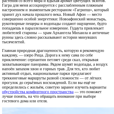
растения со всего мира и вдыхая аромат цветущих экзотов.
Гагра для меня ассоциируется с расслабленным пляжным
настроением и знаменитым рестораном «Гагрипш», который
хранит дух начала прошлого века. Новый Афон — место
совершенно особой энергетики: Новоафонский монастырь,
рукотворные пещеры и водопады создают ощущение, будто
попадаешь в параллельное измерение. Гудаута привлекает
любителей старины — храм Архангела Михаила и античные
руины здесь словно рассказывают истории минувших
тысячелетий.
Главная природная драгоценность, которую я рекомендую
каждому, — озеро Рица. Дорога к нему сама по себе
приключение: серпантин петляет среди скал, открывая
захватывающие панорамы. Рядом шумят водопады, а воздух
напоён запахом хвои и горных трав. Для тех, кто любит
активный отдых, национальные парки предлагают
треккинговые маршруты разной сложности — от лёгких
прогулок до серьёзных восхождений. Если вы ещё не
определились с жильём, советую заранее изучить варианты
обустройства комфортного пространства
— это поможет
лучше понять, на что обращать внимание при выборе
гостевого дома или отеля.