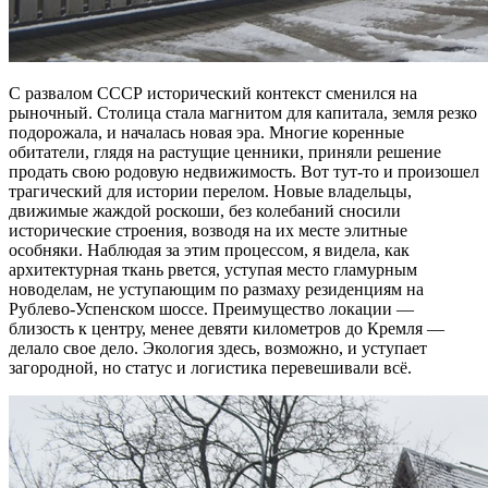
С развалом СССР исторический контекст сменился на
рыночный. Столица стала магнитом для капитала, земля резко
подорожала, и началась новая эра. Многие коренные
обитатели, глядя на растущие ценники, приняли решение
продать свою родовую недвижимость. Вот тут-то и произошел
трагический для истории перелом. Новые владельцы,
движимые жаждой роскоши, без колебаний сносили
исторические строения, возводя на их месте элитные
особняки. Наблюдая за этим процессом, я видела, как
архитектурная ткань рвется, уступая место гламурным
новоделам, не уступающим по размаху резиденциям на
Рублево-Успенском шоссе. Преимущество локации —
близость к центру, менее девяти километров до Кремля —
делало свое дело. Экология здесь, возможно, и уступает
загородной, но статус и логистика перевешивали всё.