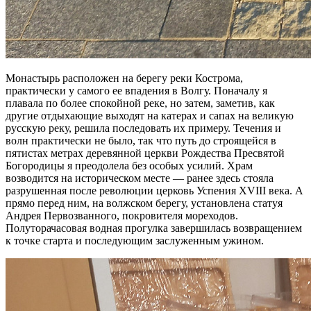
Монастырь расположен на берегу реки Кострома,
практически у самого ее впадения в Волгу. Поначалу я
плавала по более спокойной реке, но затем, заметив, как
другие отдыхающие выходят на катерах и сапах на великую
русскую реку, решила последовать их примеру. Течения и
волн практически не было, так что путь до строящейся в
пятистах метрах деревянной церкви Рождества Пресвятой
Богородицы я преодолела без особых усилий. Храм
возводится на историческом месте — ранее здесь стояла
разрушенная после революции церковь Успения XVIII века. А
прямо перед ним, на волжском берегу, установлена статуя
Андрея Первозванного, покровителя мореходов.
Полуторачасовая водная прогулка завершилась возвращением
к точке старта и последующим заслуженным ужином.