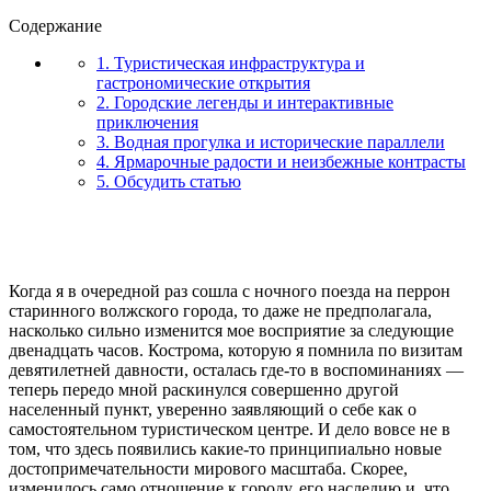
Содержание
1. Туристическая инфраструктура и
гастрономические открытия
2. Городские легенды и интерактивные
приключения
3. Водная прогулка и исторические параллели
4. Ярмарочные радости и неизбежные контрасты
5. Обсудить статью
Когда я в очередной раз сошла с ночного поезда на перрон
старинного волжского города, то даже не предполагала,
насколько сильно изменится мое восприятие за следующие
двенадцать часов. Кострома, которую я помнила по визитам
девятилетней давности, осталась где-то в воспоминаниях —
теперь передо мной раскинулся совершенно другой
населенный пункт, уверенно заявляющий о себе как о
самостоятельном туристическом центре. И дело вовсе не в
том, что здесь появились какие-то принципиально новые
достопримечательности мирового масштаба. Скорее,
изменилось само отношение к городу, его наследию и, что