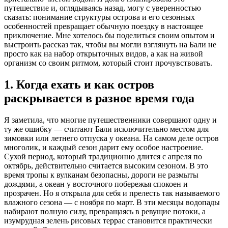
путешествие и, оглядываясь назад, могу с уверенностью
сказать: понимание структуры острова и его сезонных
особенностей превращает обычную поездку в настоящее
приключение. Мне хотелось бы поделиться своим опытом и
выстроить рассказ так, чтобы вы могли взглянуть на Бали не
просто как на набор открыточных видов, а как на живой
организм со своим ритмом, который стоит прочувствовать.
1. Когда ехать и как остров
раскрывается в разное время года
Я заметила, что многие путешественники совершают одну и
ту же ошибку — считают Бали исключительно местом для
зимовки или летнего отпуска у океана. На самом деле остров
многолик, и каждый сезон дарит ему особое настроение.
Сухой период, который традиционно длится с апреля по
октябрь, действительно считается высоким сезоном. В это
время тропы к вулканам безопасны, дороги не размыты
дождями, а океан у восточного побережья спокоен и
прозрачен. Но я открыла для себя и прелесть так называемого
влажного сезона — с ноября по март. В эти месяцы водопады
набирают полную силу, превращаясь в ревущие потоки, а
изумрудная зелень рисовых террас становится практически