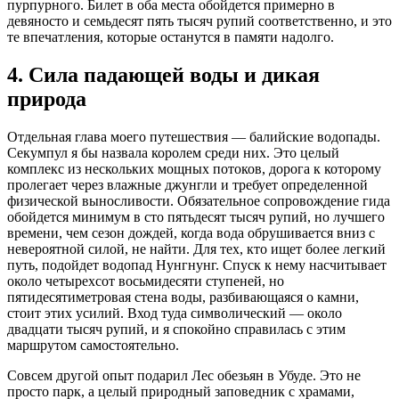
пурпурного. Билет в оба места обойдется примерно в
девяносто и семьдесят пять тысяч рупий соответственно, и это
те впечатления, которые останутся в памяти надолго.
4. Сила падающей воды и дикая
природа
Отдельная глава моего путешествия — балийские водопады.
Секумпул я бы назвала королем среди них. Это целый
комплекс из нескольких мощных потоков, дорога к которому
пролегает через влажные джунгли и требует определенной
физической выносливости. Обязательное сопровождение гида
обойдется минимум в сто пятьдесят тысяч рупий, но лучшего
времени, чем сезон дождей, когда вода обрушивается вниз с
невероятной силой, не найти. Для тех, кто ищет более легкий
путь, подойдет водопад Нунгнунг. Спуск к нему насчитывает
около четырехсот восьмидесяти ступеней, но
пятидесятиметровая стена воды, разбивающаяся о камни,
стоит этих усилий. Вход туда символический — около
двадцати тысяч рупий, и я спокойно справилась с этим
маршрутом самостоятельно.
Совсем другой опыт подарил Лес обезьян в Убуде. Это не
просто парк, а целый природный заповедник с храмами,