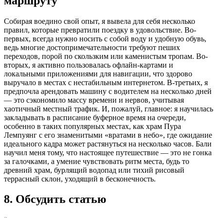
маршруту
Собирая воедино свой опыт, я вывела для себя несколько
правил, которые превратили поездку в удовольствие. Во-
первых, всегда нужно носить с собой воду и удобную обувь,
ведь многие достопримечательности требуют пеших
переходов, порой по скользким или каменистым тропам. Во-
вторых, я активно пользовалась офлайн-картами и
локальными приложениями для навигации, что здорово
выручало в местах с нестабильным интернетом. В-третьих, я
предпочла арендовать машину с водителем на несколько дней
— это сэкономило массу времени и нервов, учитывая
хаотичный местный трафик. И, пожалуй, главное: я научилась
закладывать в расписание буферное время на очереди,
особенно в таких популярных местах, как храм Пура
Лемпуянг с его знаменитыми «вратами в небо», где ожидание
идеального кадра может растянуться на несколько часов. Бали
научил меня тому, что настоящее путешествие — это не гонка
за галочками, а умение чувствовать ритм места, будь то
древний храм, бурлящий водопад или тихий рисовый
террасный склон, уходящий в бесконечность.
8. Обсудить статью