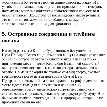
мостиками и более чем тысячей длиннохвостых макак. Я с
улыбкой вспоминаю, как тщательно прятала очки и телефон,
потому что местные обитатели славятся своей ловкостью и
любопытством. Вход стоит от восьмидесяти тысяч рупий, и
это отличная возможность понаблюдать за фауной в
естественной среде, не покидая цивилизации.
5. Островные сокровища и глубины
океана
Ни один рассказ о Бали не будет полным без упоминания
Нуса Пениды. Всего тридцать-сорок минут на лодке отделяют
основной остров от этого скалистого чуда. Главная точка
притяжения здесь — пляж Kelingking Beach, чей скалистый
выступ напоминает гигантского динозавра, застывшего в
океане. Но меня покорил не столько сам вид сверху, сколько
возможность погрузиться под воду в Crystal Bay.
Прозрачность воды и богатство коралловых рифов делают это
место идеальным для снорклинга и дайвинга. В
определенный сезон здесь можно встретить грациозных
скатов манта, морских черепах и даже редкую рыбу-луну. Это
был момент абсолютного единения с природой, который я не
променяла бы ни на что.