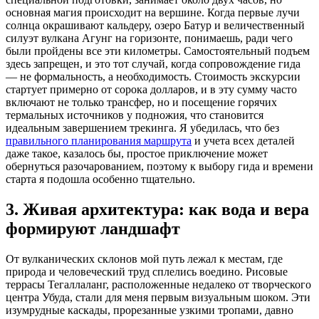
основная магия происходит на вершине. Когда первые лучи
солнца окрашивают кальдеру, озеро Батур и величественный
силуэт вулкана Агунг на горизонте, понимаешь, ради чего
были пройдены все эти километры. Самостоятельный подъем
здесь запрещен, и это тот случай, когда сопровождение гида
— не формальность, а необходимость. Стоимость экскурсии
стартует примерно от сорока долларов, и в эту сумму часто
включают не только трансфер, но и посещение горячих
термальных источников у подножия, что становится
идеальным завершением трекинга. Я убедилась, что без
правильного планирования маршрута
и учета всех деталей
даже такое, казалось бы, простое приключение может
обернуться разочарованием, поэтому к выбору гида и времени
старта я подошла особенно тщательно.
3. Живая архитектура: как вода и вера
формируют ландшафт
От вулканических склонов мой путь лежал к местам, где
природа и человеческий труд сплелись воедино. Рисовые
террасы Тегаллаланг, расположенные недалеко от творческого
центра Убуда, стали для меня первым визуальным шоком. Эти
изумрудные каскады, прорезанные узкими тропами, давно