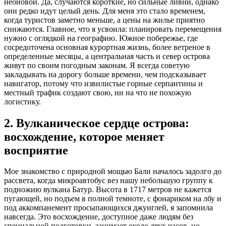
неоновой. Да, случаются короткие, но сильные ливни, однако
они редко идут целый день. Для меня это стало временем,
когда туристов заметно меньше, а цены на жилье приятно
снижаются. Главное, что я усвоила: планировать перемещения
нужно с оглядкой на географию. Южное побережье, где
сосредоточена основная курортная жизнь, более ветреное в
определенные месяцы, а центральная часть и север острова
живут по своим погодным законам. Я всегда советую
закладывать на дорогу больше времени, чем подсказывает
навигатор, потому что извилистые горные серпантины и
местный трафик создают свою, ни на что не похожую
логистику.
2. Вулканическое сердце острова:
восхождение, которое меняет
восприятие
Мое знакомство с природной мощью Бали началось задолго до
рассвета, когда микроавтобус вез нашу небольшую группу к
подножию вулкана Батур. Высота в 1717 метров не кажется
пугающей, но подъем в полной темноте, с фонариком на лбу и
под аккомпанемент просыпающихся джунглей, я запомнила
навсегда. Это восхождение, доступное даже людям без
специальной подготовки, занимает около двух часов, но