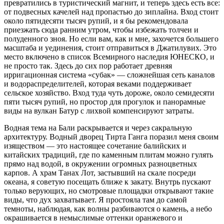
превратились в туристический магнит, и теперь здесь есть все:
от подвесных качелей над пропастью до зиплайна. Вход стоит
около пятидесяти тысяч рупий, и я бы рекомендовала
приезжать сюда ранним утром, чтобы избежать толчеи и
полуденного зноя. Но если вам, как и мне, захочется большего
масштаба и уединения, стоит отправиться в Джатилувих. Это
место включено в список Всемирного наследия ЮНЕСКО, и
не просто так. Здесь до сих пор работает древняя
ирригационная система «субак» — сложнейшая сеть каналов
и водораспределителей, которая веками поддерживает
сельское хозяйство. Вход туда чуть дороже, около семидесяти
пяти тысяч рупий, но простор для прогулок и панорамные
виды на вулкан Батур с лихвой компенсируют затраты.
Водная тема на Бали раскрывается и через сакральную
архитектуру. Водный дворец Тирта Ганга поразил меня своим
изяществом — это настоящее сочетание балийских и
китайских традиций, где по каменным плитам можно гулять
прямо над водой, в окружении огромных разноцветных
карпов. А храм Танах Лот, застывший на скале посреди
океана, я советую посещать ближе к закату. Внутрь пускают
только верующих, но смотровые площадки открывают такие
виды, что дух захватывает. Я простояла там до самой
темноты, наблюдая, как волны разбиваются о камень, а небо
окрашивается в немыслимые оттенки оранжевого и