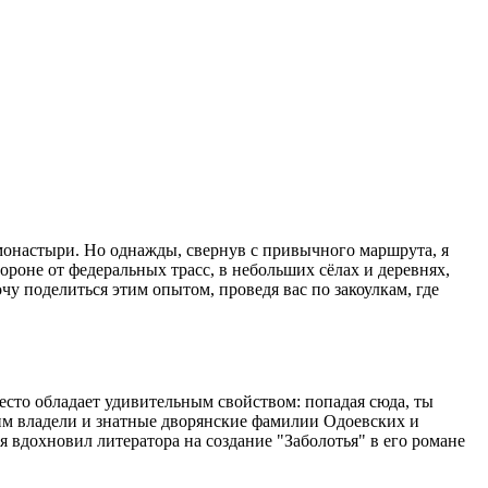
монастыри. Но однажды, свернув с привычного маршрута, я
ороне от федеральных трасс, в небольших сёлах и деревнях,
у поделиться этим опытом, проведя вас по закоулкам, где
место обладает удивительным свойством: попадая сюда, ты
 им владели и знатные дворянские фамилии Одоевских и
 вдохновил литератора на создание "Заболотья" в его романе