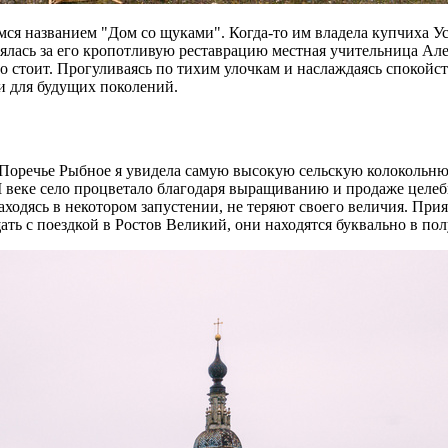
ся названием "Дом со щуками". Когда-то им владела купчиха Уст
зялась за его кропотливую реставрацию местная учительница Але
 стоит. Прогуливаясь по тихим улочкам и наслаждаясь спокойст
и для будущих поколений.
оречье Рыбное я увидела самую высокую сельскую колокольню в 
 веке село процветало благодаря выращиванию и продаже целебн
аходясь в некотором запустении, не теряют своего величия. При
ать с поездкой в Ростов Великий, они находятся буквально в пол