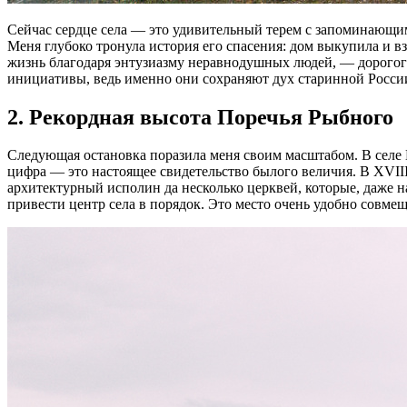
Сейчас сердце села — это удивительный терем с запоминающим
Меня глубоко тронула история его спасения: дом выкупила и в
жизнь благодаря энтузиазму неравнодушных людей, — дорогого
инициативы, ведь именно они сохраняют дух старинной Росси
2. Рекордная высота Поречья Рыбного
Следующая остановка поразила меня своим масштабом. В селе П
цифра — это настоящее свидетельство былого величия. В XVIII
архитектурный исполин да несколько церквей, которые, даже н
привести центр села в порядок. Это место очень удобно совмещ