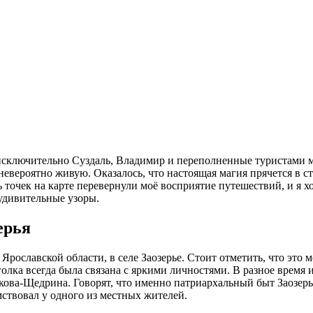
о исключительно Суздаль, Владимир и переполненные туристами 
евероятно живую. Оказалось, что настоящая магия прячется в ст
точек на карте перевернули моё восприятие путешествий, и я хоч
 удивительные узоры.
ерья
рославской области, в селе Заозерье. Стоит отметить, что это 
олка всегда была связана с яркими личностями. В разное время
ова-Щедрина. Говорят, что именно патриархальный быт Заозерья
ствовал у одного из местных жителей.