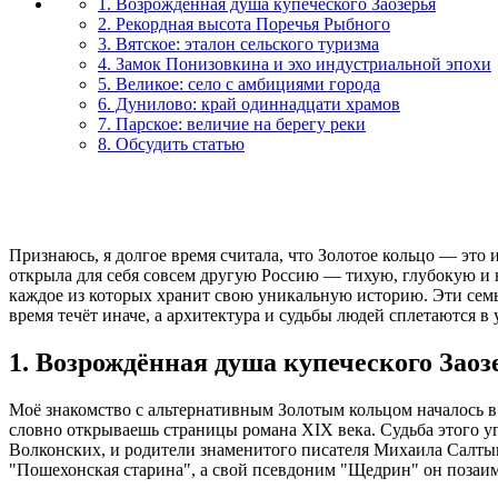
1. Возрождённая душа купеческого Заозерья
2. Рекордная высота Поречья Рыбного
3. Вятское: эталон сельского туризма
4. Замок Понизовкина и эхо индустриальной эпохи
5. Великое: село с амбициями города
6. Дунилово: край одиннадцати храмов
7. Парское: величие на берегу реки
8. Обсудить статью
Признаюсь, я долгое время считала, что Золотое кольцо — эт
открыла для себя совсем другую Россию — тихую, глубокую и н
каждое из которых хранит свою уникальную историю. Эти семь 
время течёт иначе, а архитектура и судьбы людей сплетаются в
1. Возрождённая душа купеческого Заоз
Моё знакомство с альтернативным Золотым кольцом началось в Я
словно открываешь страницы романа XIX века. Судьба этого уг
Волконских, и родители знаменитого писателя Михаила Салтык
"Пошехонская старина", а свой псевдоним "Щедрин" он позаим