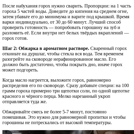
После набухания горох нужно сварить. Пропорции: на 1 часть
гороха 5 частей воды. Доведите до кипения на среднем огне,
затем убавьте его до минимума и варите под крышкой. Время
варки индивидуально, от 30 до 60 минут. Лучший способ
проверить готовность — попробовать горошину на зуб и
разломить её. Если внутри нет белых твёрдых вкраплений —
горох готов.
Шаг 2: Обжарка в ароматном растворе.
Сваренный горох
откиньте на дуршлаг, чтобы стекла вся вода. Тем временем
разогрейте на сковороде нерафинированное масло. Его
должно быть достаточно, чтобы покрыть дно, иначе горох
может подгореть.
Когда масло нагреется, выложите горох, равномерно
распределив его по сковороде. Сразу добавьте специи: на 100
грамм гороха примерно три щепотки соли, по одной щепотке
красного и чёрного перца. Мелко нарезанный укроп
отправляется туда же.
Обжаривайте смесь не более 5-7 минут, постоянно
помешивая. Это нужно для равномерной пропитки и чтобы
горошины не потрескались от высокой температуры.