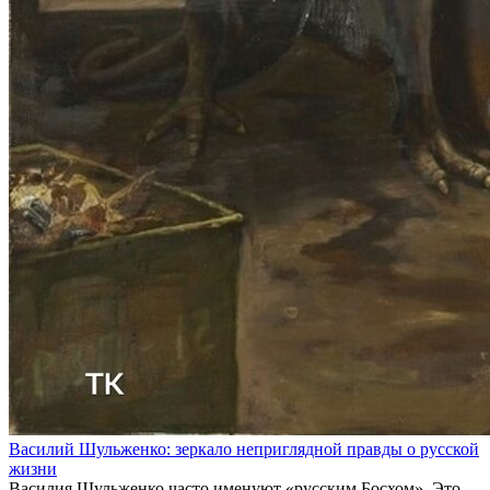
Василий Шульженко: зеркало неприглядной правды о русской
жизни
Василия Шульженко часто именуют «русским Босхом». Это