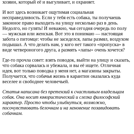
хозяин, который её и выгуливает, и охраняет.
И вот здесь возникает ощутимая социальная
несправедливость. Если у тебя есть собака, ты получаешь
законное право выходить на улицу несколько раз в день.
Недолго, но гулять! И неважно, чья сегодня очередь по полу
— мужская или женская. Вот это я понимаю — настоящая
забота о питомце: чтобы не засиделся, лапы размял, воздухом
подышал. А что делать нам, у кого нет такого «пропуска» в
виде четвероногого друга, а размять «лапы» очень хочется?
Где-то прочла совет: взять поводок, выйти на улицу и сказать,
что собака сорвалась и убежала, и вы её ищете. Отличная
идея, вот только поводка у меня нет, а магазины закрыты.
Получается, что собачья жизнь в карантин оказалась куда
веселее и свободнее человечьей.
Статья написана без претензий к счастливым владельцам
собак. Она носит юмористический и слегка философский
характер. Просто чтобы улыбнуться, возможно,
посочувствовать белочкам и на мгновение позавидовать
собачкам.