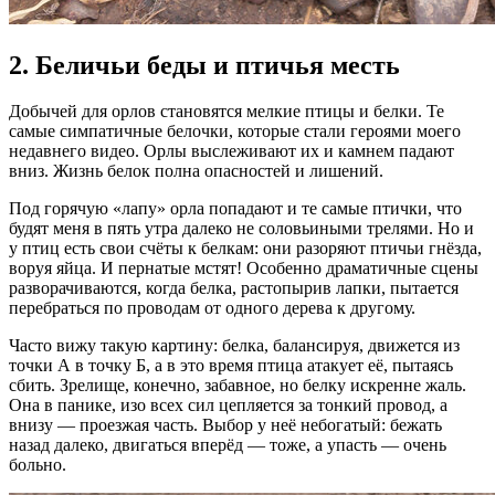
2. Беличьи беды и птичья месть
Добычей для орлов становятся мелкие птицы и белки. Те
самые симпатичные белочки, которые стали героями моего
недавнего видео. Орлы выслеживают их и камнем падают
вниз. Жизнь белок полна опасностей и лишений.
Под горячую «лапу» орла попадают и те самые птички, что
будят меня в пять утра далеко не соловьиными трелями. Но и
у птиц есть свои счёты к белкам: они разоряют птичьи гнёзда,
воруя яйца. И пернатые мстят! Особенно драматичные сцены
разворачиваются, когда белка, растопырив лапки, пытается
перебраться по проводам от одного дерева к другому.
Часто вижу такую картину: белка, балансируя, движется из
точки А в точку Б, а в это время птица атакует её, пытаясь
сбить. Зрелище, конечно, забавное, но белку искренне жаль.
Она в панике, изо всех сил цепляется за тонкий провод, а
внизу — проезжая часть. Выбор у неё небогатый: бежать
назад далеко, двигаться вперёд — тоже, а упасть — очень
больно.