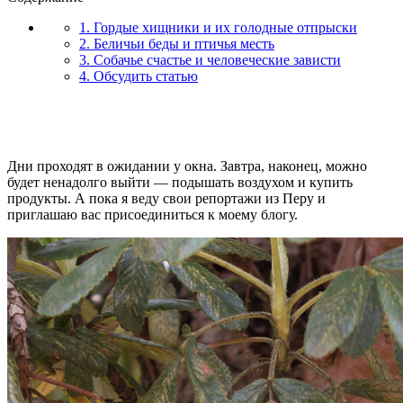
1. Гордые хищники и их голодные отпрыски
2. Беличьи беды и птичья месть
3. Собачье счастье и человеческие зависти
4. Обсудить статью
Дни проходят в ожидании у окна. Завтра, наконец, можно
будет ненадолго выйти — подышать воздухом и купить
продукты. А пока я веду свои репортажи из Перу и
приглашаю вас присоединиться к моему блогу.