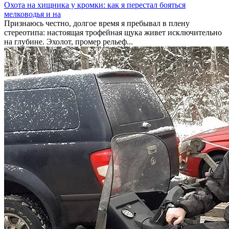
Охота на хищника у кромки: как я перестал бояться
мелководья и на
Признаюсь честно, долгое время я пребывал в плену
стереотипа: настоящая трофейная щука живет исключительно
на глубине. Эхолот, промер рельеф...