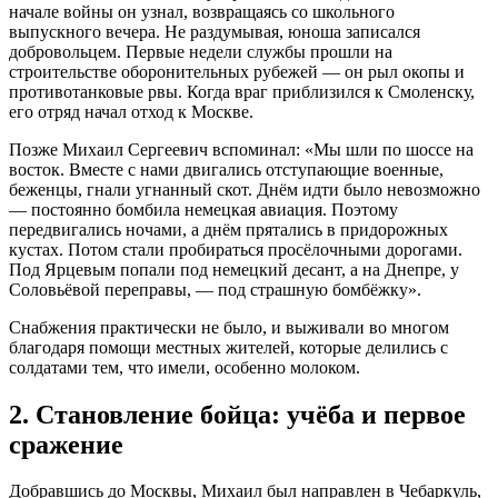
начале войны он узнал, возвращаясь со школьного
выпускного вечера. Не раздумывая, юноша записался
добровольцем. Первые недели службы прошли на
строительстве оборонительных рубежей — он рыл окопы и
противотанковые рвы. Когда враг приблизился к Смоленску,
его отряд начал отход к Москве.
Позже Михаил Сергеевич вспоминал: «Мы шли по шоссе на
восток. Вместе с нами двигались отступающие военные,
беженцы, гнали угнанный скот. Днём идти было невозможно
— постоянно бомбила немецкая авиация. Поэтому
передвигались ночами, а днём прятались в придорожных
кустах. Потом стали пробираться просёлочными дорогами.
Под Ярцевым попали под немецкий десант, а на Днепре, у
Соловьёвой переправы, — под страшную бомбёжку».
Снабжения практически не было, и выживали во многом
благодаря помощи местных жителей, которые делились с
солдатами тем, что имели, особенно молоком.
2. Становление бойца: учёба и первое
сражение
Добравшись до Москвы, Михаил был направлен в Чебаркуль,