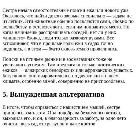
Сестра начала самостоятельные поиски ежа или нового ужа.
Оказалось, что найти дикого зверька специально — задача не
из лёгких. Эти животные обычно появляются сами, словно по
волшебству, и остаются жить, если им понравится место. Но
когда начинаешь расспрашивать соседей, нет ли у них
«лишнего» ёжика, люди только разводят руками. Все
вспоминают, что в прошлые годы ежи в садах точно
водились, а в этом — будто сквозь землю провалились.
Поиски на птичьем рынке и в зоомагазинах тоже не
увенчались успехом. Там предлагали только экзотических
ёжиков — алжирских белобрюхих или африканских ушастых.
Безусловно, они очаровательны, но для жизни в нашем
климате, особенно зимой, совершенно не приспособлены.
5. Вынужденная альтернатива
В итоге, чтобы справиться с нашествием мышей, сестре
пришлось взять кота. Она подобрала бездомного котика,
выходила его, и он, в благодарность за заботу, за одно лето
очистил весь сад от грызунов и даже кротов.