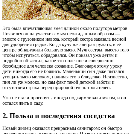
Это была впечатляющая змея длиной около полутора метров.
Появился он на участке самым неожиданным образом —
вместе с грузовиком навоза, который сестра заказала весной
для удобрения грядок. Когда кучу начали разгружать, в её
центре обнаружили большую змею. Муж сестры, вместо того
чтобы испугаться, обрадовался. Он показал ужа детям и
подробно объяснил, какое это полезное и совершенно
безобидное для человека создание. Благодаря этому уроку
дети никогда его не боялись. Маленький сын даже пытался
угощать змею молоком, наливая его в блюдечко. Неизвестно,
пил ли уж молоко, но сам факт такой детской заботы и
отсутствия страха перед природой очень трогателен.
Ужа не стали прогонять, иногда подкармливали мясом, и он
остался жить в саду.
2. Польза и последствия соседства
Новый жилец оказался прекрасным санитаром: он быстро
переловил всех грызунов на участке. Правда, от его аппетита