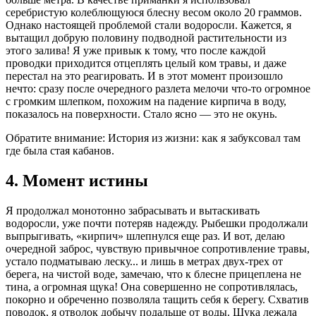
серебристую колеблющуюся блесну весом около 20 граммов.
Однако настоящей проблемой стали водоросли. Кажется, я
вытащил добрую половину подводной растительности из
этого залива! Я уже привык к тому, что после каждой
проводки приходится отцеплять целый ком травы, и даже
перестал на это реагировать. И в этот момент произошло
нечто: сразу после очередного разлета мелочи что-то огромное
с громким шлепком, похожим на падение кирпича в воду,
показалось на поверхности. Стало ясно — это не окунь.
Обратите внимание: История из жизни: как я забуксовал там
где была стая кабанов.
4. Момент истины
Я продолжал монотонно забрасывать и вытаскивать
водоросли, уже почти потеряв надежду. Рыбешки продолжали
выпрыгивать, «кирпич» шлепнулся еще раз. И вот, делаю
очередной заброс, чувствую привычное сопротивление травы,
устало подматываю леску... и лишь в метрах двух-трех от
берега, на чистой воде, замечаю, что к блесне прицеплена не
тина, а огромная щука! Она совершенно не сопротивлялась,
покорно и обреченно позволяла тащить себя к берегу. Схватив
поводок, я отволок добычу подальше от воды. Щука лежала