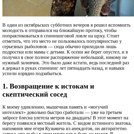
В один из октябрьских субботних вечеров я решил вспомнить
молодость и отправился на ближайшую протоку, чтобы
попрактиковаться в спиннинговой ловле на щуку. Стоит
отметить, что это место не пользовалось популярностью у
серьезных рыболовов — сюда обычно приходили лишь
подростки или мамы с детьми. К осени же берег опустел, и я
получил в свое полное распоряжение небольшой, никому не
нужный заливчик. Это было даже кстати, ведь последний раз
я держал в руках спиннинг лет пятнадцать назад, и навыки
успели изрядно подзабыться.
1. Возвращение к истокам и
скептический сосед
К моему удивлению, мышечная память и «могучий
интеллект» довольно быстро сработали — уже на третьем
забросе блесна улетела метров на двадцать! В этот момент на
берегу появился местный житель. С видом истинного знатока,
напомнив мне егеря Кузьмича из анекдотов, он авторитетно
заявил, что рыбы в этом месте нет и быть не может. Я