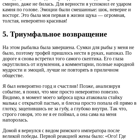
смирно, даже не билась. Для верности я успокоил ее ударом
камня по голове. Эмоции были смешанные: шок, неверие и
восторг. Это была моя первая в жизни щука — огромная,
толстая, невероятно красивая!
5. Триумфальное возвращение
На этом рыбалка была завершена. Сумки для рыбы у меня не
было, поэтому трофей пришлось нести в руках, напоказ. По
дороге я снова встретил того самого скептика. Его глаза
округлились от изумления, а комментарии, полные народной
мудрости и эмоций, лучше не повторять в приличном
обществе.
Я был невероятно горд и счастлив! Позже, анализируя
событие, я понял, что мне просто невероятно повезло.
Видимо, в момент моего заброса щука атаковала стайку
малька с открытой пастью, и блесна просто попала ей прямо в
глотку, зацепившись не за губу, а глубоко внутри. Так что,
строго говоря, это не я ее поймал, а она сама на меня
напоролась.
Домой я вернулся с видом римского императора после
великой победы. Первой реакцией жены было: «Ого! Где