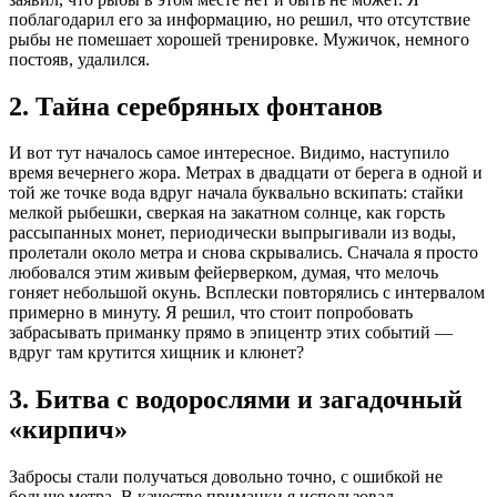
поблагодарил его за информацию, но решил, что отсутствие
рыбы не помешает хорошей тренировке. Мужичок, немного
постояв, удалился.
2. Тайна серебряных фонтанов
И вот тут началось самое интересное. Видимо, наступило
время вечернего жора. Метрах в двадцати от берега в одной и
той же точке вода вдруг начала буквально вскипать: стайки
мелкой рыбешки, сверкая на закатном солнце, как горсть
рассыпанных монет, периодически выпрыгивали из воды,
пролетали около метра и снова скрывались. Сначала я просто
любовался этим живым фейерверком, думая, что мелочь
гоняет небольшой окунь. Всплески повторялись с интервалом
примерно в минуту. Я решил, что стоит попробовать
забрасывать приманку прямо в эпицентр этих событий —
вдруг там крутится хищник и клюнет?
3. Битва с водорослями и загадочный
«кирпич»
Забросы стали получаться довольно точно, с ошибкой не
больше метра. В качестве приманки я использовал