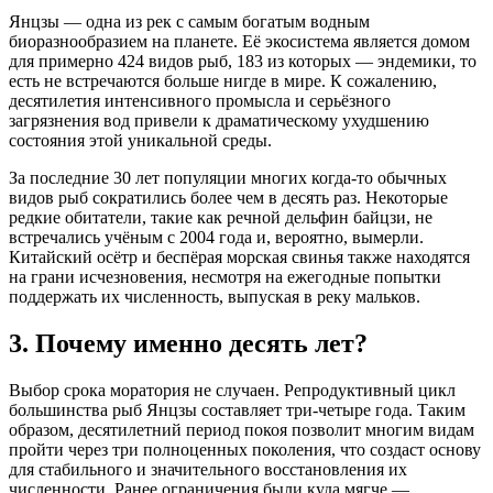
Янцзы — одна из рек с самым богатым водным
биоразнообразием на планете. Её экосистема является домом
для примерно 424 видов рыб, 183 из которых — эндемики, то
есть не встречаются больше нигде в мире. К сожалению,
десятилетия интенсивного промысла и серьёзного
загрязнения вод привели к драматическому ухудшению
состояния этой уникальной среды.
За последние 30 лет популяции многих когда-то обычных
видов рыб сократились более чем в десять раз. Некоторые
редкие обитатели, такие как речной дельфин байцзи, не
встречались учёным с 2004 года и, вероятно, вымерли.
Китайский осётр и беспёрая морская свинья также находятся
на грани исчезновения, несмотря на ежегодные попытки
поддержать их численность, выпуская в реку мальков.
3. Почему именно десять лет?
Выбор срока моратория не случаен. Репродуктивный цикл
большинства рыб Янцзы составляет три-четыре года. Таким
образом, десятилетний период покоя позволит многим видам
пройти через три полноценных поколения, что создаст основу
для стабильного и значительного восстановления их
численности. Ранее ограничения были куда мягче —