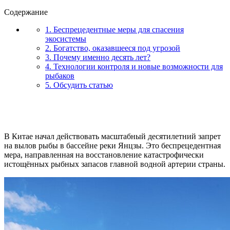
Содержание
1. Беспрецедентные меры для спасения
экосистемы
2. Богатство, оказавшееся под угрозой
3. Почему именно десять лет?
4. Технологии контроля и новые возможности для
рыбаков
5. Обсудить статью
В Китае начал действовать масштабный десятилетний запрет
на вылов рыбы в бассейне реки Янцзы. Это беспрецедентная
мера, направленная на восстановление катастрофически
истощённых рыбных запасов главной водной артерии страны.