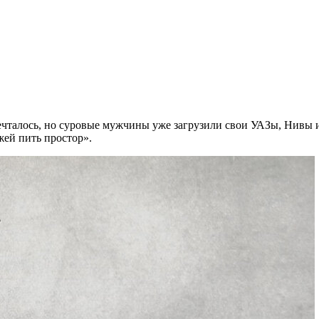
к мечталось, но суровые мужчины уже загрузили свои УАЗы, Нивы
жей пить простор».