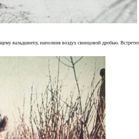
тящему вальдшнепу, наполнив воздух свинцовой дробью. Встретит