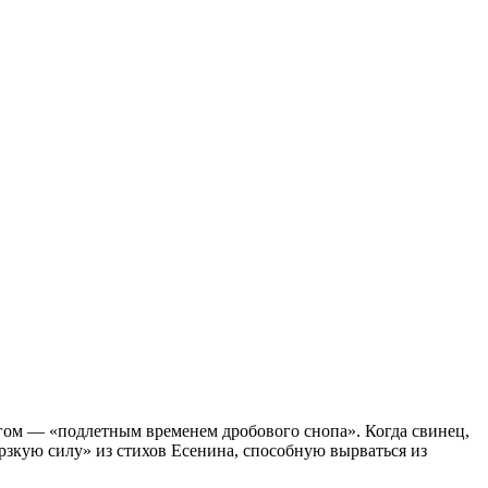
игом — «подлетным временем дробового снопа». Когда свинец,
зкую силу» из стихов Есенина, способную вырваться из