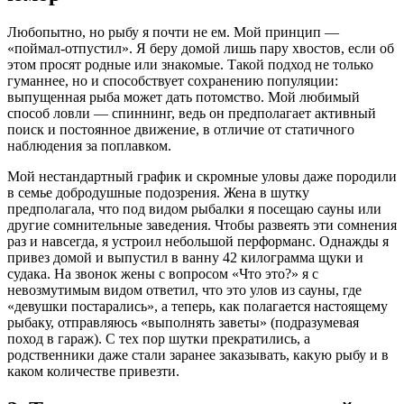
Любопытно, но рыбу я почти не ем. Мой принцип —
«поймал-отпустил». Я беру домой лишь пару хвостов, если об
этом просят родные или знакомые. Такой подход не только
гуманнее, но и способствует сохранению популяции:
выпущенная рыба может дать потомство. Мой любимый
способ ловли — спиннинг, ведь он предполагает активный
поиск и постоянное движение, в отличие от статичного
наблюдения за поплавком.
Мой нестандартный график и скромные уловы даже породили
в семье добродушные подозрения. Жена в шутку
предполагала, что под видом рыбалки я посещаю сауны или
другие сомнительные заведения. Чтобы развеять эти сомнения
раз и навсегда, я устроил небольшой перформанс. Однажды я
привез домой и выпустил в ванну 42 килограмма щуки и
судака. На звонок жены с вопросом «Что это?» я с
невозмутимым видом ответил, что это улов из сауны, где
«девушки постарались», а теперь, как полагается настоящему
рыбаку, отправляюсь «выполнять заветы» (подразумевая
поход в гараж). С тех пор шутки прекратились, а
родственники даже стали заранее заказывать, какую рыбу и в
каком количестве привезти.