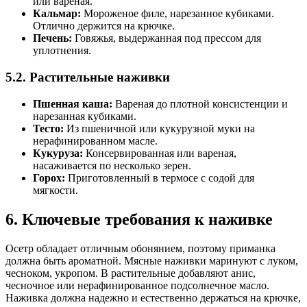
или вареная.
Кальмар:
Мороженое филе, нарезанное кубиками.
Отлично держится на крючке.
Печень:
Говяжья, выдержанная под прессом для
уплотнения.
5.2. Растительные наживки
Пшенная каша:
Вареная до плотной консистенции и
нарезанная кубиками.
Тесто:
Из пшеничной или кукурузной муки на
нерафинированном масле.
Кукуруза:
Консервированная или вареная,
насаживается по несколько зерен.
Горох:
Приготовленный в термосе с содой для
мягкости.
6. Ключевые требования к наживке
Осетр обладает отличным обонянием, поэтому приманка
должна быть ароматной. Мясные наживки маринуют с луком,
чесноком, укропом. В растительные добавляют анис,
чесночное или нерафинированное подсолнечное масло.
Наживка должна надежно и естественно держаться на крючке,