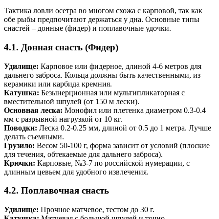
Тактика ловли осетра во многом схожа с карповой, так как
обе рыбы предпочитают держаться у дна. Основные типы
снастей – донные (фидер) и поплавочные удочки.
4.1. Донная снасть (Фидер)
Удилище:
Карповое или фидерное, длиной 4-6 метров для
дальнего заброса. Кольца должны быть качественными, из
керамики или карбида кремния.
Катушка:
Безынерционная или мультипликаторная с
вместительной шпулей (от 150 м лески).
Основная леска:
Монофил или плетенка диаметром 0.3-0.4
мм с разрывной нагрузкой от 10 кг.
Поводки:
Леска 0.2-0.25 мм, длиной от 0.5 до 1 метра. Лучше
делать съемными.
Грузило:
Весом 50-100 г, форма зависит от условий (плоские
для течения, обтекаемые для дальнего заброса).
Крючки:
Карповые, №3-7 по российской нумерации, с
длинным цевьем для удобного извлечения.
4.2. Поплавочная снасть
Удилище:
Прочное матчевое, тестом до 30 г.
Катушка:
Матчевая с большой шпулей и точно