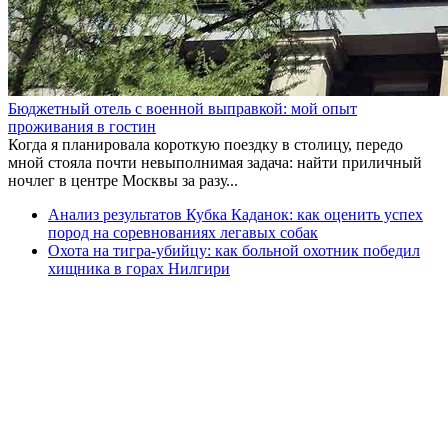
Бюджетный отель с военной выправкой: мой опыт
проживания в гостин
Когда я планировала короткую поездку в столицу, передо
мной стояла почти невыполнимая задача: найти приличный
ночлег в центре Москвы за разу...
Анализ результатов Кубка Каданок: как оценить успех
пород на соревнованиях легавых собак
Охота на тигра-убийцу: как больной охотник победил
хищника в горах Нилгири