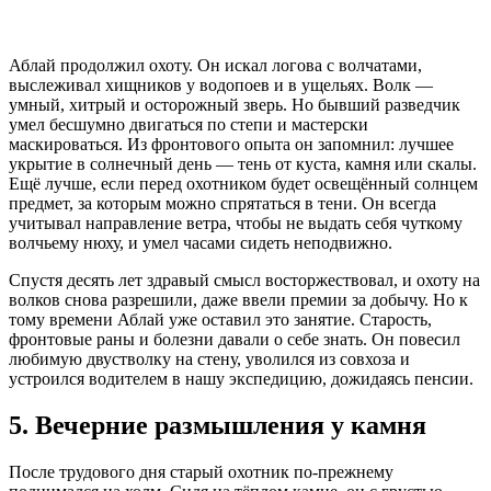
Аблай продолжил охоту. Он искал логова с волчатами,
выслеживал хищников у водопоев и в ущельях. Волк —
умный, хитрый и осторожный зверь. Но бывший разведчик
умел бесшумно двигаться по степи и мастерски
маскироваться. Из фронтового опыта он запомнил: лучшее
укрытие в солнечный день — тень от куста, камня или скалы.
Ещё лучше, если перед охотником будет освещённый солнцем
предмет, за которым можно спрятаться в тени. Он всегда
учитывал направление ветра, чтобы не выдать себя чуткому
волчьему нюху, и умел часами сидеть неподвижно.
Спустя десять лет здравый смысл восторжествовал, и охоту на
волков снова разрешили, даже ввели премии за добычу. Но к
тому времени Аблай уже оставил это занятие. Старость,
фронтовые раны и болезни давали о себе знать. Он повесил
любимую двустволку на стену, уволился из совхоза и
устроился водителем в нашу экспедицию, дожидаясь пенсии.
5. Вечерние размышления у камня
После трудового дня старый охотник по-прежнему