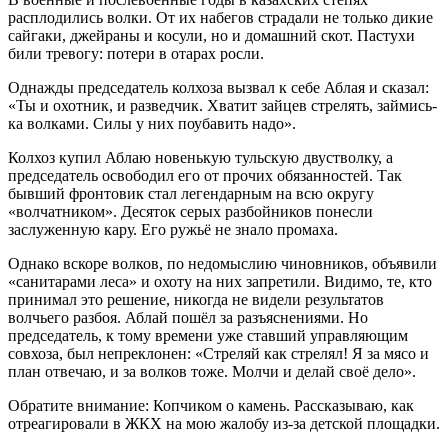
расплодились волки. От их набегов страдали не только дикие
сайгаки, джейраны и косули, но и домашний скот. Пастухи
били тревогу: потери в отарах росли.
Однажды председатель колхоза вызвал к себе Аблая и сказал:
«Ты и охотник, и разведчик. Хватит зайцев стрелять, займись-
ка волками. Силы у них поубавить надо».
Колхоз купил Аблаю новенькую тульскую двустволку, а
председатель освободил его от прочих обязанностей. Так
бывший фронтовик стал легендарным на всю округу
«волчатником». Десяток серых разбойников понесли
заслуженную кару. Его ружьё не знало промаха.
Однако вскоре волков, по недомыслию чиновников, объявили
«санитарами леса» и охоту на них запретили. Видимо, те, кто
принимал это решение, никогда не видели результатов
волчьего разбоя. Аблай пошёл за разъяснениями. Но
председатель, к тому времени уже ставший управляющим
совхоза, был непреклонен: «Стреляй как стрелял! Я за мясо и
план отвечаю, и за волков тоже. Молчи и делай своё дело».
Обратите внимание: Копчиком о камень. Рассказываю, как
отреагировали в ЖКХ на мою жалобу из-за детской площадки.