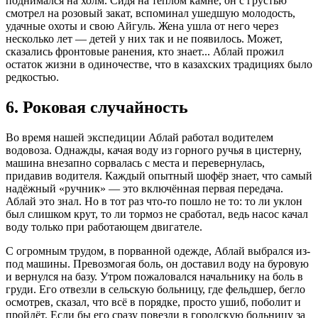
поднимался на холм. Сидя на тёплом камне, он с грустью
смотрел на розовый закат, вспоминал ушедшую молодость,
удачные охоты и свою Айгуль. Жена ушла от него через
несколько лет — детей у них так и не появилось. Может,
сказались фронтовые ранения, кто знает... Аблай прожил
остаток жизни в одиночестве, что в казахских традициях было
редкостью.
6. Роковая случайность
Во время нашей экспедиции Аблай работал водителем
водовоза. Однажды, качая воду из горного ручья в цистерну,
машина внезапно сорвалась с места и перевернулась,
придавив водителя. Каждый опытный шофёр знает, что самый
надёжный «ручник» — это включённая первая передача.
Аблай это знал. Но в тот раз что-то пошло не то: то ли уклон
был слишком крут, то ли тормоз не сработал, ведь насос качал
воду только при работающем двигателе.
С огромным трудом, в порванной одежде, Аблай выбрался из-
под машины. Превозмогая боль, он доставил воду на буровую
и вернулся на базу. Утром пожаловался начальнику на боль в
груди. Его отвезли в сельскую больницу, где фельдшер, бегло
осмотрев, сказал, что всё в порядке, просто ушиб, поболит и
пройдёт. Если бы его сразу повезли в городскую больницу за