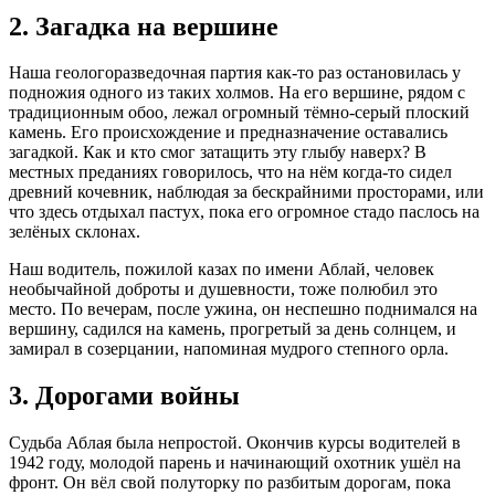
2. Загадка на вершине
Наша геологоразведочная партия как-то раз остановилась у
подножия одного из таких холмов. На его вершине, рядом с
традиционным обоо, лежал огромный тёмно-серый плоский
камень. Его происхождение и предназначение оставались
загадкой. Как и кто смог затащить эту глыбу наверх? В
местных преданиях говорилось, что на нём когда-то сидел
древний кочевник, наблюдая за бескрайними просторами, или
что здесь отдыхал пастух, пока его огромное стадо паслось на
зелёных склонах.
Наш водитель, пожилой казах по имени Аблай, человек
необычайной доброты и душевности, тоже полюбил это
место. По вечерам, после ужина, он неспешно поднимался на
вершину, садился на камень, прогретый за день солнцем, и
замирал в созерцании, напоминая мудрого степного орла.
3. Дорогами войны
Судьба Аблая была непростой. Окончив курсы водителей в
1942 году, молодой парень и начинающий охотник ушёл на
фронт. Он вёл свой полуторку по разбитым дорогам, пока