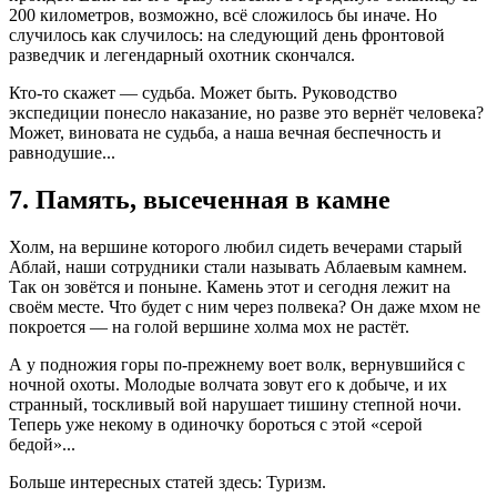
200 километров, возможно, всё сложилось бы иначе. Но
случилось как случилось: на следующий день фронтовой
разведчик и легендарный охотник скончался.
Кто-то скажет — судьба. Может быть. Руководство
экспедиции понесло наказание, но разве это вернёт человека?
Может, виновата не судьба, а наша вечная беспечность и
равнодушие...
7. Память, высеченная в камне
Холм, на вершине которого любил сидеть вечерами старый
Аблай, наши сотрудники стали называть Аблаевым камнем.
Так он зовётся и поныне. Камень этот и сегодня лежит на
своём месте. Что будет с ним через полвека? Он даже мхом не
покроется — на голой вершине холма мох не растёт.
А у подножия горы по-прежнему воет волк, вернувшийся с
ночной охоты. Молодые волчата зовут его к добыче, и их
странный, тоскливый вой нарушает тишину степной ночи.
Теперь уже некому в одиночку бороться с этой «серой
бедой»...
Больше интересных статей здесь: Туризм.