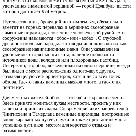
К югу от этих холмов лежит суровая пустыня Бетпак-Дала,
увенчанная знаменитой вершиной — горой Цзянбуль, высота
которой достигает 974 метров.
Путешественник, бродящий по этим землям, обязательно
заметит на горных перевалах и вершинах своеобразные
каменные пирамиды, сложенные человеческой рукой. Эти
сооружения называются «обоо» или «аобао». С глубокой
древности кочевые народы-скотоводы использовали их как
своеобразные навигационные знаки. Они указывали на
удобные места для выпаса скота, наличие поблизости
источников воды, колодцев или плодородных пастбищ.
Интересно, что обоо, возведённый на одной вершине, всегда
был виден с места расположения одного-двух других,
создавая целую сеть ориентиров, хотя и не со всех точек
обзора. Где-то таких каменных маяков много, а где-то их
почти нет.
Для местных жителей обоо — это ещё и сакральное место.
Здесь принято молиться духам местности, просить у них
защиты и приносить дары. Со времён великих завоевателей
Чингисхана и Тамерлана каменные пирамиды, построенные
вдоль караванных путей, служили также пристанищем для
уставших путников, местом для короткого отдыха и
размышлений.