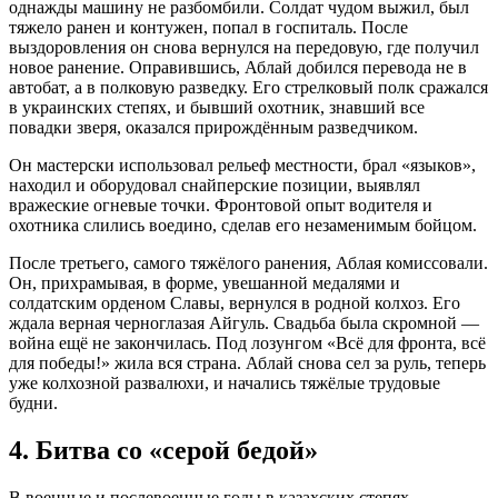
однажды машину не разбомбили. Солдат чудом выжил, был
тяжело ранен и контужен, попал в госпиталь. После
выздоровления он снова вернулся на передовую, где получил
новое ранение. Оправившись, Аблай добился перевода не в
автобат, а в полковую разведку. Его стрелковый полк сражался
в украинских степях, и бывший охотник, знавший все
повадки зверя, оказался прирождённым разведчиком.
Он мастерски использовал рельеф местности, брал «языков»,
находил и оборудовал снайперские позиции, выявлял
вражеские огневые точки. Фронтовой опыт водителя и
охотника слились воедино, сделав его незаменимым бойцом.
После третьего, самого тяжёлого ранения, Аблая комиссовали.
Он, прихрамывая, в форме, увешанной медалями и
солдатским орденом Славы, вернулся в родной колхоз. Его
ждала верная черноглазая Айгуль. Свадьба была скромной —
война ещё не закончилась. Под лозунгом «Всё для фронта, всё
для победы!» жила вся страна. Аблай снова сел за руль, теперь
уже колхозной развалюхи, и начались тяжёлые трудовые
будни.
4. Битва со «серой бедой»
В военные и послевоенные годы в казахских степях