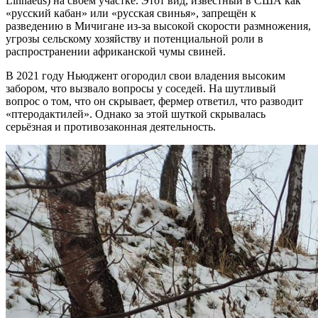
Linnaeus) на своём участке. Этот вид, известный в США как
«русский кабан» или «русская свинья», запрещён к
разведению в Мичигане из-за высокой скорости размножения,
угрозы сельскому хозяйству и потенциальной роли в
распространении африканской чумы свиней.
В 2021 году Ньюджент огородил свои владения высоким
забором, что вызвало вопросы у соседей. На шутливый
вопрос о том, что он скрывает, фермер ответил, что разводит
«птеродактилей». Однако за этой шуткой скрывалась
серьёзная и противозаконная деятельность.