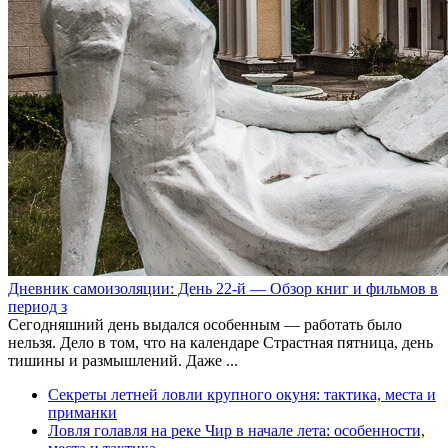
Дневник самоизоляции: День 22-й — Обзор книг и фильмов в
период з
Сегодняшний день выдался особенным — работать было
нельзя. Дело в том, что на календаре Страстная пятница, день
тишины и размышлений. Даже ...
Секреты летней ловли крупного окуня: тактика, места и
приманки
Ловля голавля на реке Чир в начале лета: особенности,