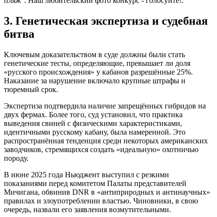
пляж". Наш любительский фото конкурс - голосуйте!.
3. Генетическая экспертиза и судебная
битва
Ключевым доказательством в суде должны были стать
генетические тесты, определяющие, превышает ли доля
«русского происхождения» у кабанов разрешённые 25%.
Наказание за нарушение включало крупные штрафы и
тюремный срок.
Экспертиза подтвердила наличие запрещённых гибридов на
двух фермах. Более того, суд установил, что практика
выведения свиней с физическими характеристиками,
идентичными русскому кабану, была намеренной. Это
распространённая тенденция среди некоторых американских
заводчиков, стремящихся создать «идеальную» охотничью
породу.
В июне 2025 года Ньюджент выступил с резкими
показаниями перед комитетом Палаты представителей
Мичигана, обвинив DNR в «антиприродных и антинаучных»
правилах и злоупотреблении властью. Чиновники, в свою
очередь, назвали его заявления возмутительными.