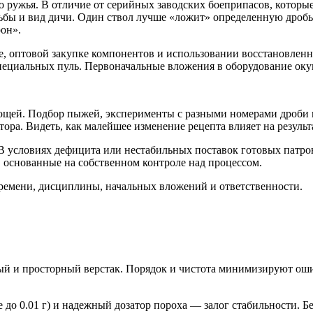
ружья. В отличие от серийных заводских боеприпасов, которые
льбы и вид дичи. Один ствол лучше «ложит» определенную дроб
рон».
, оптовой закупке компонентов и использовании восстановленны
пециальных пуль. Первоначальные вложения в оборудование оку
ляющей. Подбор пыжей, эксперименты с разными номерами дроби 
ора. Видеть, как малейшее изменение рецепта влияет на результ
 В условиях дефицита или нестабильных поставок готовых патро
 основанные на собственном контроле над процессом.
т времени, дисциплины, начальных вложений и ответственности.
 и просторный верстак. Порядок и чистота минимизируют ошиб
е до 0.01 г) и надежный дозатор пороха — залог стабильности. Б