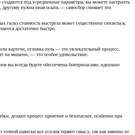
 создаются под усредненные параметры, вы можете настроить
ь, другому нужна иная осыпь — самосбор снимает эти
х гильз стоимость выстрела может существенно снизиться,
паются достаточно быстро.
или картечи, отливка пуль — это увлекательный процесс,
ат на мишени, — это особое удовольствие.
нов вы всегда будете обеспечены боеприпасами, идеально
ки, делают процесс приятнее и безопаснее, особенно при
ез точной навески все усилия теряют смысл, так как именно от