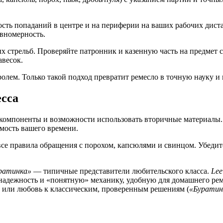
сть попаданий в центре и на периферии на ваших рабочих дистан
авномерность.
х стрельб. Проверяйте патронник и казенную часть на предмет
авесок.
лем. Только такой подход превратит ремесло в точную науку и 
есса
а компоненты и возможности использовать вторичные материалы
имость вашего времени.
е правила обращения с порохом, капсюлями и свинцом. Убедите
ратинка»
— типичные представители любительского класса.
Lee
 надежность и «понятную» механику, удобную для домашнего рем
) или любовь к классическим, проверенным решениям (
«Буратин