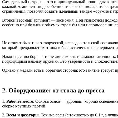
Самодельный патрон — это индивидуальный пошив для вашего 
каждый компонент под особенности своего ствола, стиль стре
ограничения, позволяя создать идеальный тандем «оружие-пат
Второй весомый аргумент — экономия. При грамотном подходе
особенно при больших объемах стрельбы или использовании с
Не стоит забывать и о творческой, исследовательской состав
который превращает охотника в баллистического экспериментат
Наконец, самосбор — это независимость и самодостаточность.
подходящими вашему оружию. Это уверенность и спокойствие,
Однако у медали есть и обратная сторона: это занятие требуе
2. Оборудование: от стола до пресса
1.
Рабочее место.
Основа основ — удобный, хорошо освещенный
сборке крупных партий.
2.
Весы и дозаторы.
Точные весы (с точностью до 0.1 г, а лучш