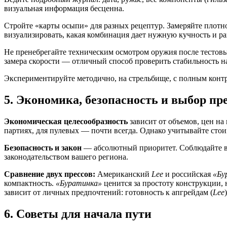
визуальная информация бесценна.
Стройте «карты осыпи» для разных рецептур. Замеряйте плотно
визуализировать, какая комбинация дает нужную кучность и р
Не пренебрегайте техническим осмотром оружия после тестовы
замера скорости — отличный способ проверить стабильность н
Экспериментируйте методично, на стрельбище, с полным контро
5. Экономика, безопасность и выбор пр
Экономическая целесообразность
зависит от объемов, цен н
партиях, для пулевых — почти всегда. Однако учитывайте сто
Безопасность и закон
— абсолютный приоритет. Соблюдайте вс
законодательством вашего региона.
Сравнение двух прессов:
Американский
Lee
и российская
«Бу
компактность.
«Буратинка»
ценится за простоту конструкции,
зависит от личных предпочтений: готовность к апгрейдам (
Lee
6. Советы для начала пути