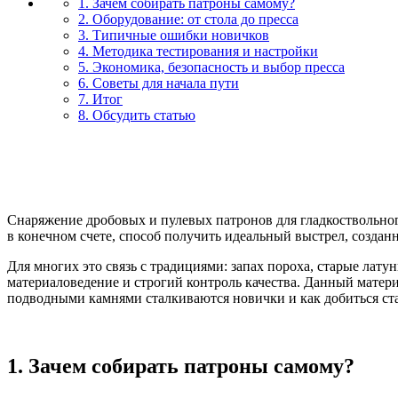
1. Зачем собирать патроны самому?
2. Оборудование: от стола до пресса
3. Типичные ошибки новичков
4. Методика тестирования и настройки
5. Экономика, безопасность и выбор пресса
6. Советы для начала пути
7. Итог
8. Обсудить статью
Снаряжение дробовых и пулевых патронов для гладкоствольног
в конечном счете, способ получить идеальный выстрел, создан
Для многих это связь с традициями: запах пороха, старые лат
материаловедение и строгий контроль качества. Данный матери
подводными камнями сталкиваются новички и как добиться стаб
1. Зачем собирать патроны самому?