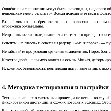
Ошибки при снаряжении могут быть неочевидны, но дорого обх
непредсказуемому результату. Всегда используйте весы и дозат
Второй момент — небрежное отношение к восстановленным ги
отбраковка обязательны.
Неправильное капсюлирование «на глаз» часто приводит к осе
Рецепты «на глазок» и советы из разряда «жменя пороха» — пу
Не забывайте про условия хранения компонентов. Порох боится
Качество дроби напрямую влияет на осыпь. Мягкая, деформиро
И, конечно, безопасность: вентиляция при плавке свинца, акку
4. Методика тестирования и настройки
Тестирование — это системный процесс, а не несколько случай
фиксированной дистанции, в схожих погодных условиях. Это д
Ведите подробный журнал: дата, ружье, все компоненты (гильз