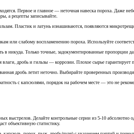
одятся. Первое и главное — неточная навеска пороха. Даже небо
оры, а рецепты записывайте.
льзам. Пластик и латунь изнашиваются, появляются микротрещ
чкам или слабому воспламенению пороха. Используйте соответс
ть в никуда. Только точные, задокументированные пропорции да
 влаги, дробь и гильзы — коррозии. Плохое сырье гарантирует 
ванная дробь летит неточно. Выбирайте проверенных производи
ратность с капсюлями, порядок на рабочем месте — это не рекоме
ных выстрелов. Делайте контрольные серии из 5-10 абсолютно о
аст объективную статистику.
а, капсюль, порох, пыж, дробь/пуля) с указанием партий и точ