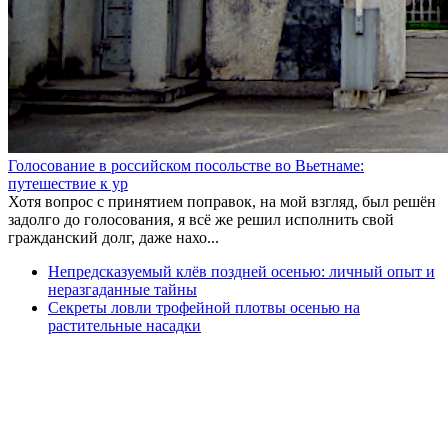
Голосование в российском посольстве во Вьетнаме:
путешествие к ур
Хотя вопрос с принятием поправок, на мой взгляд, был решён
задолго до голосования, я всё же решил исполнить свой
гражданский долг, даже нахо...
Непредсказуемый клёв поздней осенью: личный опыт и
неразгаданные тайны
Секреты ловли трофейной плотвы осенью на
растительные насадки