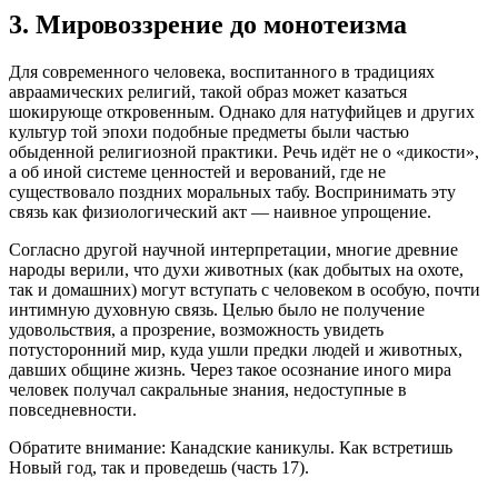
3. Мировоззрение до монотеизма
Для современного человека, воспитанного в традициях
авраамических религий, такой образ может казаться
шокирующе откровенным. Однако для натуфийцев и других
культур той эпохи подобные предметы были частью
обыденной религиозной практики. Речь идёт не о «дикости»,
а об иной системе ценностей и верований, где не
существовало поздних моральных табу. Воспринимать эту
связь как физиологический акт — наивное упрощение.
Согласно другой научной интерпретации, многие древние
народы верили, что духи животных (как добытых на охоте,
так и домашних) могут вступать с человеком в особую, почти
интимную духовную связь. Целью было не получение
удовольствия, а прозрение, возможность увидеть
потусторонний мир, куда ушли предки людей и животных,
давших общине жизнь. Через такое осознание иного мира
человек получал сакральные знания, недоступные в
повседневности.
Обратите внимание: Канадские каникулы. Как встретишь
Новый год, так и проведешь (часть 17).