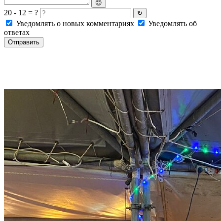
😊
20 - 12 = ?
↻
Уведомлять о новых комментариях
Уведомлять об
ответах
Отправить