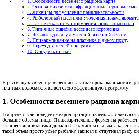
1. Особенности весеннего рациона карпа
2. Основа микса: мелкофракционные зерновые смес
3. Ликвиды для усиления привлекательности
4. Рыболовный пластилин: точечная подача аромата
5. Тактическая схема кормления: пошаговый план
6. Типичные ошибки весеннего кормления
7. Чек-лист для двухсуточной весенней сессии
8. Прикармливание на платнике и диком пруду
9. Переход к летней программе
10. Обсудить статью
Я расскажу о своей проверенной тактике прикармливания карп
платных водоемах, я вывел свою эффективную программу.
1. Особенности весеннего рациона карп
В апреле и мае поведение карпа принципиально отличается от 
большие объемы пищи. Пищеварительные ферменты работают мед
количество прикормки должно быть минимальным, а качество и
такой объем просто убьет рыбалку, закисая и отпугивая рыбу к