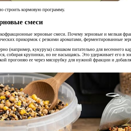
но строить кормовую программу.
ерновые смеси
офракционные зерновые смеси. Почему зерновые и мелкая фракц
ических прикормок с резкими ароматами, ферментированные зер
рно (например, кукуруза) слишком питательно для весеннего кар
тся, собирая крупинки, но не насыщаясь. Это удерживает его в 
лкой прогоняю ее через мясорубку для нужной фракции и добавл