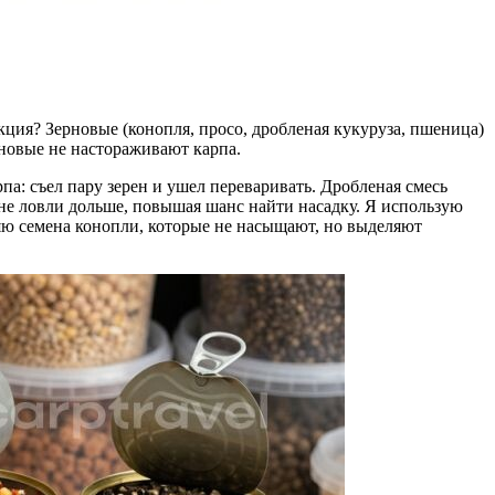
ия? Зерновые (конопля, просо, дробленая кукуруза, пшеница)
новые не настораживают карпа.
па: съел пару зерен и ушел переваривать. Дробленая смесь
зоне ловли дольше, повышая шанс найти насадку. Я использую
яю семена конопли, которые не насыщают, но выделяют