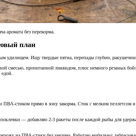
ча аромата без перекорма.
говый план
ным удилищем. Ищу твердые пятна, перепады глубин, ракушечник
овой смесью, пропитанной ликвидом, плюс немного резаных бой
 едой.
и ПВА-стиком прямо в зону закорма. Стик с мелким пеллетсом 
 поклевки — добавляю 2-3 ракеты после каждой рыбы для удерж
перехожу на ПВА-стики без закорма. Работаю мобильно: забрасыва