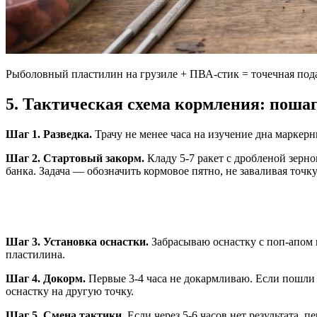
Рыболовный пластилин на грузиле + ПВА-стик = точечная пода
5. Тактическая схема кормления: поша
Шаг 1. Разведка.
Трачу не менее часа на изучение дна маркер
Шаг 2. Стартовый закорм.
Кладу 5-7 ракет с дробленой зерн
банка. Задача — обозначить кормовое пятно, не заваливая точку
Шаг 3. Установка оснастки.
Забрасываю оснастку с поп-апом 
пластилина.
Шаг 4. Докорм.
Первые 3-4 часа не докармливаю. Если пошли
оснастку на другую точку.
Шаг 5. Смена тактики.
Если через 5-6 часов нет результата, 