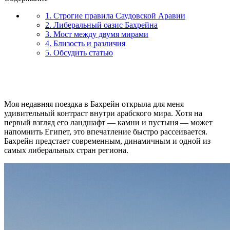
1. Строгие правила Саудовской Аравии
2. Либеральный оазис Бахрейна
3. Мост между двумя мирами
4. Близость и различия
5. Обсудить статью
Моя недавняя поездка в Бахрейн открыла для меня
удивительный контраст внутри арабского мира. Хотя на
первый взгляд его ландшафт — камни и пустыня — может
напомнить Египет, это впечатление быстро рассеивается.
Бахрейн предстает современным, динамичным и одной из
самых либеральных стран региона.