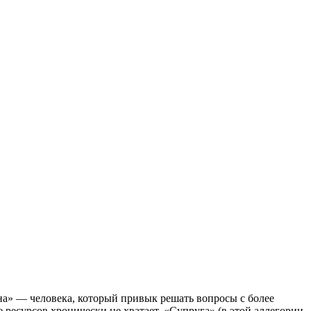
а» — человека, который привык решать вопросы с более
 ресурсов хронически не хватает. «Супруга» (в этой аллегории