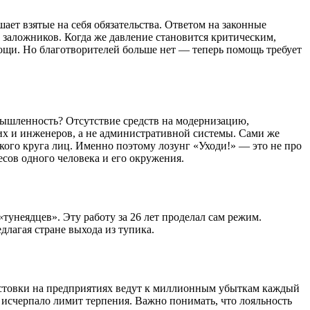
ает взятые на себя обязательства. Ответом на законные
 заложников. Когда же давление становится критическим,
мощи. Но благотворителей больше нет — теперь помощь требует
омышленность? Отсутствие средств на модернизацию,
их и инженеров, а не административной системы. Сами же
кого круга лиц. Именно поэтому лозунг «Уходи!» — это не про
сов одного человека и его окружения.
унеядцев». Эту работу за 26 лет проделал сам режим.
длагая стране выхода из тупика.
бастовки на предприятиях ведут к миллионным убыткам каждый
о исчерпало лимит терпения. Важно понимать, что лояльность