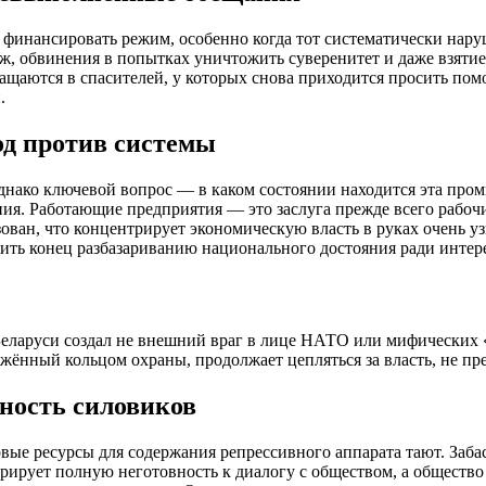
финансировать режим, особенно когда тот систематически наруш
ж, обвинения в попытках уничтожить суверенитет и даже взятие
ращаются в спасителей, у которых снова приходится просить по
.
од против системы
 Однако ключевой вопрос — в каком состоянии находится эта пр
ния. Работающие предприятия — это заслуга прежде всего рабоч
ован, что концентрирует экономическую власть в руках очень уз
ить конец разбазариванию национального достояния ради интере
еларуси создал не внешний враг в лице НАТО или мифических «т
жённый кольцом охраны, продолжает цепляться за власть, не пре
ьность силовиков
овые ресурсы для содержания репрессивного аппарата тают. За
трирует полную неготовность к диалогу с обществом, а обществ