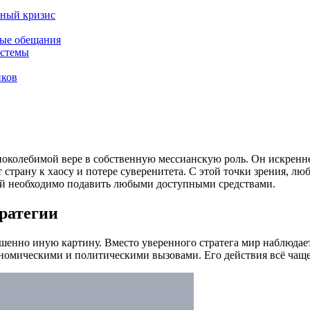
йный кризис
ные обещания
истемы
иков
поколебимой вере в собственную мессианскую роль. Он искренн
 страну к хаосу и потере суверенитета. С этой точки зрения, лю
рый необходимо подавить любыми доступными средствами.
тратегии
шенно иную картину. Вместо уверенного стратега мир наблюдае
номическими и политическими вызовами. Его действия всё чаще