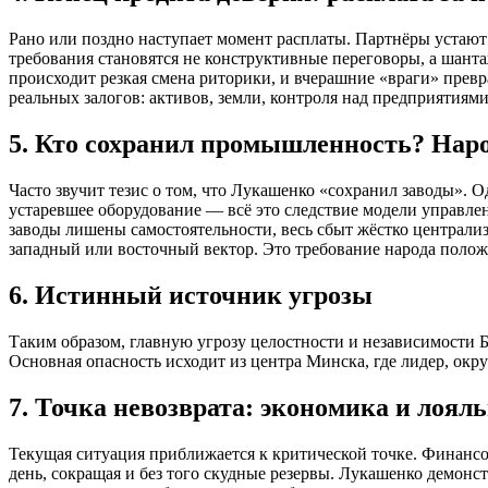
Рано или поздно наступает момент расплаты. Партнёры устают 
требования становятся не конструктивные переговоры, а шанта
происходит резкая смена риторики, и вчерашние «враги» прев
реальных залогов: активов, земли, контроля над предприятиями
5. Кто сохранил промышленность? Нар
Часто звучит тезис о том, что Лукашенко «сохранил заводы».
устаревшее оборудование — всё это следствие модели управле
заводы лишены самостоятельности, весь сбыт жёстко централиз
западный или восточный вектор. Это требование народа полож
6. Истинный источник угрозы
Таким образом, главную угрозу целостности и независимости Б
Основная опасность исходит из центра Минска, где лидер, окру
7. Точка невозврата: экономика и лоял
Текущая ситуация приближается к критической точке. Финанс
день, сокращая и без того скудные резервы. Лукашенко демонс