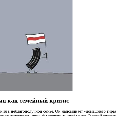
ния как семейный кризис
ния в неблагополучной семье. Он напоминает «домашнего тиран
вом заискивать, лишь бы сохранить своё место. В такой системе