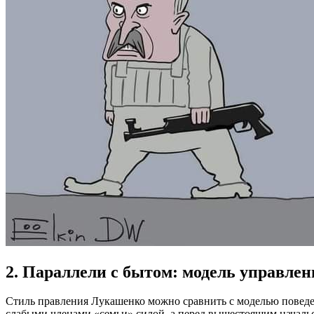
2. Параллели с бытом: модель управле
Стиль правления Лукашенко можно сравнить с моделью поведе
слабыми членами «семьи» силой, а перед вышестоящим начальст