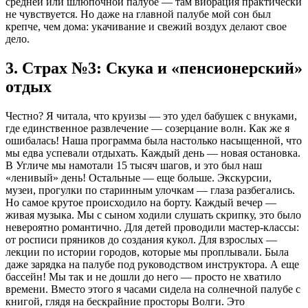
средней или шлюпочной палубе — там вибрация практически
не чувствуется. Но даже на главной палубе мой сон был
крепче, чем дома: укачивание и свежий воздух делают свое
дело.
3. Страх №3: Скука и «пенсионерский»
отдых
Честно? Я читала, что круизы — это удел бабушек с внуками,
где единственное развлечение — созерцание волн. Как же я
ошибалась! Наша программа была настолько насыщенной, что
мы едва успевали отдыхать. Каждый день — новая остановка.
В Угличе мы намотали 15 тысяч шагов, и это был наш
«ленивый» день! Остальные — еще больше. Экскурсии,
музеи, прогулки по старинным улочкам — глаза разбегались.
Но самое крутое происходило на борту. Каждый вечер —
живая музыка. Мы с сыном ходили слушать скрипку, это было
невероятно романтично. Для детей проводили мастер-классы:
от росписи пряников до создания кукол. Для взрослых —
лекции по истории городов, которые мы проплывали. Была
даже зарядка на палубе под руководством инструктора. А еще
бассейн! Мы так и не дошли до него — просто не хватило
времени. Вместо этого я часами сидела на солнечной палубе с
книгой, глядя на бескрайние просторы Волги. Это