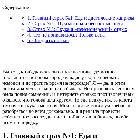
Содержание
1. Главный страх №1: Еда и диетические капризы
2. Страх №2: Шум мотора и бессонные ночи
3. Страх №3: Скука и «пенсионерский» отдых
4. Что не понравилось? Только цена
5. Обсудить статью
Вы когда-нибудь мечтали о путешествии, где можно
просыпаться в новом городе каждое утро, не паковать
чемодан и не тратить время на переезды? Я — да, и этим
летом моя мечта наконец-то сбылась. Но признаюсь честно: я
была полна сомнений. В интернете столько противоречивых
отзывов, что голова шла кругом. То еда невкусная, то каюта
тесная, то скука смертная. Мой аналитический ум требовал
разобраться во всем досконально, и я решила провести
собственное расследование. Спойлер: я влюбилась, но обо
всем по порядку.
1. Главный страх №1: Еда и