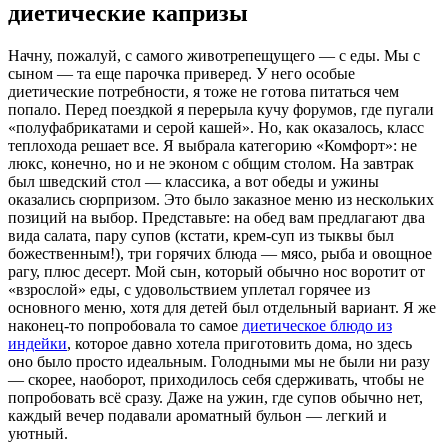
диетические капризы
Начну, пожалуй, с самого животрепещущего — с еды. Мы с
сыном — та еще парочка приверед. У него особые
диетические потребности, я тоже не готова питаться чем
попало. Перед поездкой я перерыла кучу форумов, где пугали
«полуфабрикатами и серой кашей». Но, как оказалось, класс
теплохода решает все. Я выбрала категорию «Комфорт»: не
люкс, конечно, но и не эконом с общим столом. На завтрак
был шведский стол — классика, а вот обеды и ужины
оказались сюрпризом. Это было заказное меню из нескольких
позиций на выбор. Представьте: на обед вам предлагают два
вида салата, пару супов (кстати, крем-суп из тыквы был
божественным!), три горячих блюда — мясо, рыба и овощное
рагу, плюс десерт. Мой сын, который обычно нос воротит от
«взрослой» еды, с удовольствием уплетал горячее из
основного меню, хотя для детей был отдельный вариант. Я же
наконец-то попробовала то самое
диетическое блюдо из
индейки
, которое давно хотела приготовить дома, но здесь
оно было просто идеальным. Голодными мы не были ни разу
— скорее, наоборот, приходилось себя сдерживать, чтобы не
попробовать всё сразу. Даже на ужин, где супов обычно нет,
каждый вечер подавали ароматный бульон — легкий и
уютный.