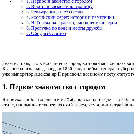
1. Первое знакомство с городом
2. Ворота в космос и на границу
3. Река-граница и ее соседи
4. Российский берег: история и памятники
5. Набережная: красота, наводнения и герои
6. Прогулка по воде и мосты дружбы
7. Обсудить статью
Знаете ли вы, что в России есть город, который мог бы назыв
Благовещенска, когда сюда в 1856 году прибыл генерал-губерн
уже император Александр II присвоил военному посту статус г
1. Первое знакомство с городом
Я приехала в Благовещенск из Хабаровска на поезде — это было
стиле, напоминает скорее русский терем, чем административно