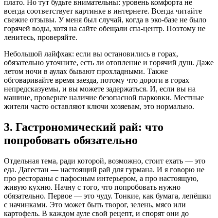
плато. Но тут будьте внимательны: уровень комфорта не
всегда соответствует картинке в интернете. Всегда читайте
свежие отзывы. У меня был случай, когда в эко-базе не было
горячей воды, хотя на сайте обещали спа-центр. Поэтому не
ленитесь, проверяйте.
Небольшой лайфхак: если вы остановились в горах,
обязательно уточните, есть ли отопление и горячий душ. Даже
летом ночи в аулах бывают прохладными. Также
обговаривайте время заезда, потому что дороги в горах
непредсказуемы, и вы можете задержаться. И, если вы на
машине, проверьте наличие безопасной парковки. Местные
жители часто оставляют ключи хозяевам, это нормально.
3. Гастрономический рай: что
попробовать обязательно
Отдельная тема, ради которой, возможно, стоит ехать — это
еда. Дагестан — настоящий рай для гурмана. И я говорю не
про рестораны с пафосным интерьером, а про настоящую,
живую кухню. Начну с того, что попробовать нужно
обязательно. Первое — это чуду. Тонкие, как бумага, лепёшки
с начинками. Это может быть творог, зелень, мясо или
картофель. В каждом ауле свой рецепт, и спорят они до