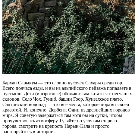
Бархан Сарыкум — это словно кусочек Сахары среди гор.
Всего полчаса езды, и вы из альпийского пейзажа попадаете в
пустыню. Дети (и взрослые) обожают там кататься с песчаных
склонов. Село Чох, Гуниб, башни Гоор, Хунзахское плато,
Салтинский водопад — это всё места, которые поразят своей
красотой. И, конечно, Дербент. Один из древнейших городов
мира. Я советую задержаться там хотя бы на сутки, чтобы
прочувствовать атмосферу. Гуляйте по улочкам старого
города, смотрите на крепость Нарын-Кала и просто
растворяйтесь в истории.