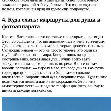
стоимость. Мой личный кулинарный совет: обязательно
закажите «травяной чай с урбечом». Это взрыв вкуса и
пользы, который вы вряд ли где-то еще попробуете.
4. Куда ехать: маршруты для души и
фотоаппарата
Красота Дагестана — это не только про открыточные виды.
Это про ощущение, что вы прикоснулись к чему-то вечному.
Для новичков есть список мест, которые пропустить нельзя.
Сулакский каньон — это не просто ущелье, это один из
глубочайших каньонов мира. Когда стоишь на краю и
смотришь вниз, захватывает дух. Лучше всего взять
экскурсию на катере и проплыть по реке. В несезон там
вообще благодать — народу мало, природа дикая. Гамсутль,
город-призрак, — для меня это было самое сильное
впечатление. Заброшенный аул на вершине горы. Туда нужно
подниматься пешком или на внедорожнике. Это очень
атмосферное место — зарядите телефон для фото, вы будете
щелкать каждые пять секунд.