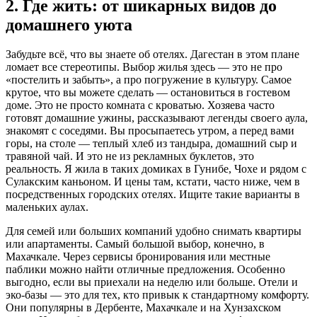
2. Где жить: от шикарных видов до
домашнего уюта
Забудьте всё, что вы знаете об отелях. Дагестан в этом плане
ломает все стереотипы. Выбор жилья здесь — это не про
«постелить и забыть», а про погружение в культуру. Самое
крутое, что вы можете сделать — остановиться в гостевом
доме. Это не просто комната с кроватью. Хозяева часто
готовят домашние ужины, рассказывают легенды своего аула,
знакомят с соседями. Вы просыпаетесь утром, а перед вами
горы, на столе — теплый хлеб из тандыра, домашний сыр и
травяной чай. И это не из рекламных буклетов, это
реальность. Я жила в таких домиках в Гунибе, Чохе и рядом с
Сулакским каньоном. И цены там, кстати, часто ниже, чем в
посредственных городских отелях. Ищите такие варианты в
маленьких аулах.
Для семей или больших компаний удобно снимать квартиры
или апартаменты. Самый большой выбор, конечно, в
Махачкале. Через сервисы бронирования или местные
паблики можно найти отличные предложения. Особенно
выгодно, если вы приехали на неделю или больше. Отели и
эко-базы — это для тех, кто привык к стандартному комфорту.
Они популярны в Дербенте, Махачкале и на Хунзахском