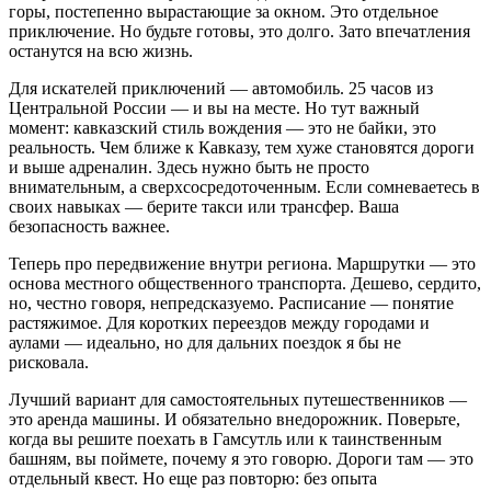
горы, постепенно вырастающие за окном. Это отдельное
приключение. Но будьте готовы, это долго. Зато впечатления
останутся на всю жизнь.
Для искателей приключений — автомобиль. 25 часов из
Центральной России — и вы на месте. Но тут важный
момент: кавказский стиль вождения — это не байки, это
реальность. Чем ближе к Кавказу, тем хуже становятся дороги
и выше адреналин. Здесь нужно быть не просто
внимательным, а сверхсосредоточенным. Если сомневаетесь в
своих навыках — берите такси или трансфер. Ваша
безопасность важнее.
Теперь про передвижение внутри региона. Маршрутки — это
основа местного общественного транспорта. Дешево, сердито,
но, честно говоря, непредсказуемо. Расписание — понятие
растяжимое. Для коротких переездов между городами и
аулами — идеально, но для дальних поездок я бы не
рисковала.
Лучший вариант для самостоятельных путешественников —
это аренда машины. И обязательно внедорожник. Поверьте,
когда вы решите поехать в Гамсутль или к таинственным
башням, вы поймете, почему я это говорю. Дороги там — это
отдельный квест. Но еще раз повторю: без опыта