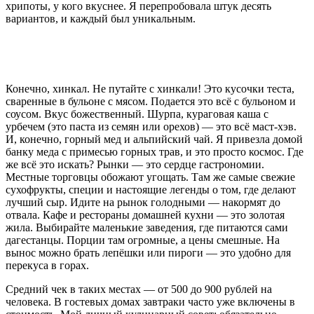
хрипоты, у кого вкуснее. Я перепробовала штук десять
вариантов, и каждый был уникальным.
Конечно, хинкал. Не путайте с хинкали! Это кусочки теста,
сваренные в бульоне с мясом. Подается это всё с бульоном и
соусом. Вкус божественный. Шурпа, кураговая каша с
урбечем (это паста из семян или орехов) — это всё маст-хэв.
И, конечно, горный мед и альпийский чай. Я привезла домой
банку меда с примесью горных трав, и это просто космос. Где
же всё это искать? Рынки — это сердце гастрономии.
Местные торговцы обожают угощать. Там же самые свежие
сухофрукты, специи и настоящие легенды о том, где делают
лучший сыр. Идите на рынок голодными — накормят до
отвала. Кафе и рестораны домашней кухни — это золотая
жила. Выбирайте маленькие заведения, где питаются сами
дагестанцы. Порции там огромные, а цены смешные. На
вынос можно брать лепёшки или пироги — это удобно для
перекуса в горах.
Средний чек в таких местах — от 500 до 900 рублей на
человека. В гостевых домах завтраки часто уже включены в