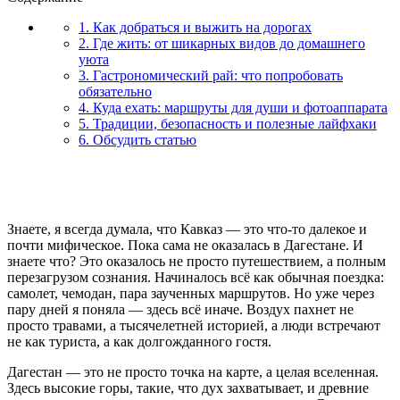
1. Как добраться и выжить на дорогах
2. Где жить: от шикарных видов до домашнего
уюта
3. Гастрономический рай: что попробовать
обязательно
4. Куда ехать: маршруты для души и фотоаппарата
5. Традиции, безопасность и полезные лайфхаки
6. Обсудить статью
Знаете, я всегда думала, что Кавказ — это что-то далекое и
почти мифическое. Пока сама не оказалась в Дагестане. И
знаете что? Это оказалось не просто путешествием, а полным
перезагрузом сознания. Начиналось всё как обычная поездка:
самолет, чемодан, пара заученных маршрутов. Но уже через
пару дней я поняла — здесь всё иначе. Воздух пахнет не
просто травами, а тысячелетней историей, а люди встречают
не как туриста, а как долгожданного гостя.
Дагестан — это не просто точка на карте, а целая вселенная.
Здесь высокие горы, такие, что дух захватывает, и древние