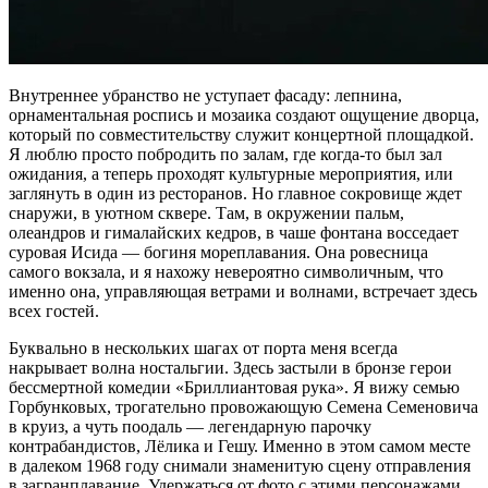
Внутреннее убранство не уступает фасаду: лепнина,
орнаментальная роспись и мозаика создают ощущение дворца,
который по совместительству служит концертной площадкой.
Я люблю просто побродить по залам, где когда-то был зал
ожидания, а теперь проходят культурные мероприятия, или
заглянуть в один из ресторанов. Но главное сокровище ждет
снаружи, в уютном сквере. Там, в окружении пальм,
олеандров и гималайских кедров, в чаше фонтана восседает
суровая Исида — богиня мореплавания. Она ровесница
самого вокзала, и я нахожу невероятно символичным, что
именно она, управляющая ветрами и волнами, встречает здесь
всех гостей.
Буквально в нескольких шагах от порта меня всегда
накрывает волна ностальгии. Здесь застыли в бронзе герои
бессмертной комедии «Бриллиантовая рука». Я вижу семью
Горбунковых, трогательно провожающую Семена Семеновича
в круиз, а чуть поодаль — легендарную парочку
контрабандистов, Лёлика и Гешу. Именно в этом самом месте
в далеком 1968 году снимали знаменитую сцену отправления
в загранплавание. Удержаться от фото с этими персонажами