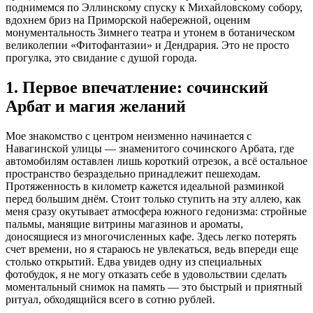
поднимемся по Эллинскому спуску к Михайловскому собору,
вдохнем бриз на Приморской набережной, оценим
монументальность Зимнего театра и утонем в ботаническом
великолепии «Фитофантазии» и Дендрария. Это не просто
прогулка, это свидание с душой города.
1. Первое впечатление: сочинский
Арбат и магия желаний
Мое знакомство с центром неизменно начинается с
Навагинской улицы — знаменитого сочинского Арбата, где
автомобилям оставлен лишь короткий отрезок, а всё остальное
пространство безраздельно принадлежит пешеходам.
Протяженность в километр кажется идеальной разминкой
перед большим днём. Стоит только ступить на эту аллею, как
меня сразу окутывает атмосфера южного гедонизма: стройные
пальмы, манящие витрины магазинов и ароматы,
доносящиеся из многочисленных кафе. Здесь легко потерять
счет времени, но я стараюсь не увлекаться, ведь впереди еще
столько открытий. Едва увидев одну из специальных
фотобудок, я не могу отказать себе в удовольствии сделать
моментальный снимок на память — это быстрый и приятный
ритуал, обходящийся всего в сотню рублей.