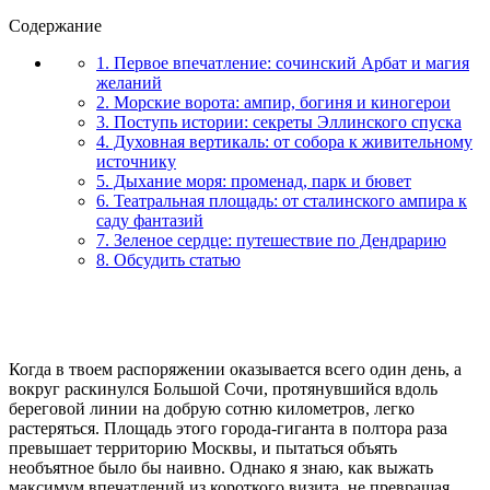
Содержание
1. Первое впечатление: сочинский Арбат и магия
желаний
2. Морские ворота: ампир, богиня и киногерои
3. Поступь истории: секреты Эллинского спуска
4. Духовная вертикаль: от собора к живительному
источнику
5. Дыхание моря: променад, парк и бювет
6. Театральная площадь: от сталинского ампира к
саду фантазий
7. Зеленое сердце: путешествие по Дендрарию
8. Обсудить статью
Когда в твоем распоряжении оказывается всего один день, а
вокруг раскинулся Большой Сочи, протянувшийся вдоль
береговой линии на добрую сотню километров, легко
растеряться. Площадь этого города-гиганта в полтора раза
превышает территорию Москвы, и пытаться объять
необъятное было бы наивно. Однако я знаю, как выжать
максимум впечатлений из короткого визита, не превращая