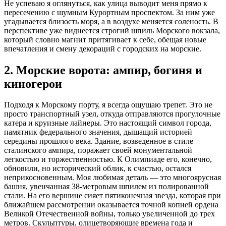
Не успеваю я оглянуться, как улица выводит меня прямо к
пересечению с шумным Курортным проспектом. За ним уже
угадывается близость моря, а в воздухе меняется соленость. В
перспективе уже виднеется строгий шпиль Морского вокзала,
который словно магнит притягивает к себе, обещая новые
впечатления и смену декораций с городских на морские.
2. Морские ворота: ампир, богиня и
киногерои
Подходя к Морскому порту, я всегда ощущаю трепет. Это не
просто транспортный узел, откуда отправляются прогулочные
катера и круизные лайнеры. Это настоящий символ города,
памятник федерального значения, дышащий историей
середины прошлого века. Здание, возведенное в стиле
сталинского ампира, поражает своей монументальной
легкостью и торжественностью. К Олимпиаде его, конечно,
обновили, но исторический облик, к счастью, остался
неприкосновенным. Моя любимая деталь — это многоярусная
башня, увенчанная 38-метровым шпилем из полированной
стали. На его вершине сияет пятиконечная звезда, которая при
ближайшем рассмотрении оказывается точной копией ордена
Великой Отечественной войны, только увеличенной до трех
метров. Скульптуры, олицетворяющие времена года и