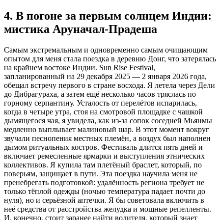
4. В погоне за первым солнцем Индии:
мистика Аруначал-Прадеша
Самым экстремальным и одновременно самым очищающим
опытом для меня стала поездка в деревню Донг, что затерялась
на крайнем востоке Индии. Sun Rise Festival,
запланированный на 29 декабря 2025 — 2 января 2026 года,
обещал встречу первого в стране восхода. Я летела через Дели
до Дибрагураха, а затем ещё несколько часов тряслась по
горному серпантину. Усталость от перелётов испарилась,
когда в четыре утра, стоя на смотровой площадке с чашкой
дымящегося чая, я увидела, как из-за сопок соседней Мьянмы
медленно выплывает малиновый шар. В этот момент вокруг
звучали песнопения местных племён, а воздух был наполнен
дымом ритуальных костров. Фестиваль длится пять дней и
включает ремесленные ярмарки и выступления этнических
коллективов. Я купила там плетёный браслет, который, по
поверьям, защищает в пути. Эта поездка научила меня не
пренебрегать подготовкой: удалённость региона требует не
только тёплой одежды (ночью температура падает почти до
нуля), но и серьёзной аптечки. Я бы советовала включить в
неё средства от расстройства желудка и мощные репелленты.
И, конечно, стоит заранее найти водителя, который знает