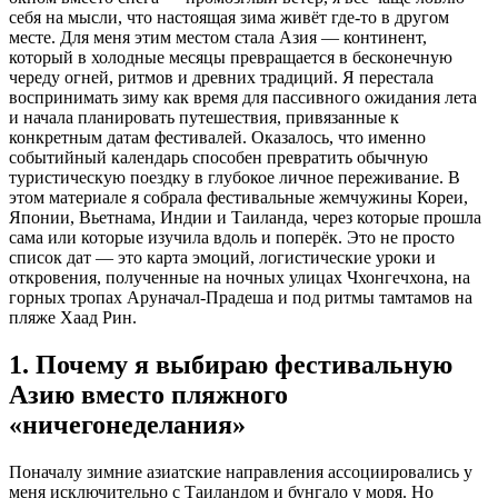
себя на мысли, что настоящая зима живёт где-то в другом
месте. Для меня этим местом стала Азия — континент,
который в холодные месяцы превращается в бесконечную
череду огней, ритмов и древних традиций. Я перестала
воспринимать зиму как время для пассивного ожидания лета
и начала планировать путешествия, привязанные к
конкретным датам фестивалей. Оказалось, что именно
событийный календарь способен превратить обычную
туристическую поездку в глубокое личное переживание. В
этом материале я собрала фестивальные жемчужины Кореи,
Японии, Вьетнама, Индии и Таиланда, через которые прошла
сама или которые изучила вдоль и поперёк. Это не просто
список дат — это карта эмоций, логистические уроки и
откровения, полученные на ночных улицах Чхонгечхона, на
горных тропах Аруначал-Прадеша и под ритмы тамтамов на
пляже Хаад Рин.
1. Почему я выбираю фестивальную
Азию вместо пляжного
«ничегонеделания»
Поначалу зимние азиатские направления ассоциировались у
меня исключительно с Таиландом и бунгало у моря. Но