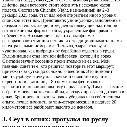
действо, ради которого стоит мёрзнуть несколько часов
подряд. Фестиваль Chichibu Night, назначенный на 2–3
декабря 2025 года, стал для меня открытием иного уровня
японской эстетики. Представьте: узкие улочки, заполненные
людьми в тёплых хаори, и медленно плывущие над толпой
гигантские платформы ёрайта, украшенные фонарями и
гобеленами. Но главное — на этих платформах
разворачиваются мини-спектакли с традиционными танцами
и театральными номерами. Я стояла, задрав голову, и
чувствовала, как вибрация от барабанов отдаётся в груди.
Кульминацией стал ночной фейерверк, который в горах
Сайтамы звучит особенно пронзительно из-за эха. Мой
главный совет тем, кто решится повторить этот маршрут:
приезжать за сутки до основного шествия. Это позволит
занять удобную точку для съёмки и спокойно изучить
окрестности святилища. Я совместила фестиваль с
треккингом по национальному парку Титибу-Тама — зимние
озёра там невероятно спокойны, а воздух прозрачен до звона в
ушах. Бронирование жилья, как я убедилась на собственном
опыте, лучше начинать за три-четыре месяца: в радиусе 20
километров всё разбирают задолго до декабря.
3. Сеул в огнях: прогулка по руслу
ручья и зимние ярмарки