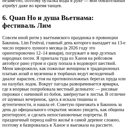
незаметно, поэтому бутылка воды в руке — мой обязательный
атрибут даже во время танцев.
6. Quan Ho и душа Вьетнама:
фестиваль Лим
Совсем иной ритм у вьетнамского праздника в провинции
Бакнинь. Lim Festival, главный день которого выпадает на 13-е
число первого лунного месяца (в 2026 году это
ориентировочно 12–14 января), погружает в мир дуэтных
народных песен. Я приехала туда из Ханоя на рейсовом
автобусе рано утром и сразу попала в водоворот шествий.
Меня заворожило, как пожилые женщины в традиционных
платьях аозай и мужчины в тюрбанах ведут мелодичный
диалог нараспев, стоя на противоположных берегах пруда или
на палубах лодок. Вокруг пагоды разворачивается ярмарка,
где я впервые попробовала местный деликатес — рисовые
пирожки с начинкой из бобов, завёрнутые в листья. В отличие
от шумных вечеринок, здесь я искала тишины и
аутентичности, и нашла её. Советую приезжать в Бакнинь за
день до официального открытия: можно увидеть, как общины
репетируют, и сделать непостановочные портреты. В
праздничный период найти жильё в самой деревне сложно,
поэтому я базировалась в Ханое и выезжала на рассвете.