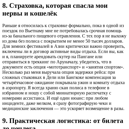
8. Страховка, которая спасла мои
нервы и кошелёк
Раньше я относилась к страховке формально, пока в одной из
поездок по Вьетнаму мне не потребовалась срочная помощь
из-за банального пищевого отравления. С тех пор я не выхожу
из дома без полиса с покрытием не менее 50 тысяч долларов.
Для зимних фестивалей в Азии критически важно проверить,
включены ли в договор активные виды отдыха. Если вы, как
и я, планируете арендовать скутер на Пангане или
отправиться в треккинг по Аруначалу, убедитесь, что в
документе есть опция «мототранспорт» и «занятия спортом».
Несколько раз меня выручала опция задержки рейса: при
сложных стыковках в Дели или Бангкоке компенсация за
четырёхчасовое ожидание покрывала ужин и комнату отдыха
в аэропорту. Я всегда храню скан полиса в телефоне в
избранном и ношу с собой миниатюрную распечатку с
номерами ассистанса. И ещё один нюанс: при любом
инциденте, даже мелком, я сразу фотографирую чеки и
медицинские заключения — это ускоряет возмещение в разы.
9. Практическая логистика: от билета
до ночлега