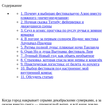
Содержание
1. Почему я выбираю фестивальную Азию вместо
пляжного «ничегонеделания»
2. Ночная сказка Титибу: фейерверки и
движущиеся сцены
3. Сеул в огнях: прогулка по руслу ручья и зимние
ярмарки
4. В погоне за первым солнцем Индии: мистика
Аруначал-Прадеша
5. Ритмы полной луны: пляжные ночи Таиланда
6. Quan Ho и душа Вьетнама: фестиваль Лим
7. Лунный Новый год: как объять необъятное
8. Страховка, которая спасла мои нервы и кошелёк
9. Практическая логистика: от билета до ночлега
10. Выбор фестиваля под настроение: мой
внутренний компас
11. Обсудить статью
Когда город накрывает серыми декабрьскими сумерками, а за
окном вместо снега — промозглый ветер, я всё чаще ловлю