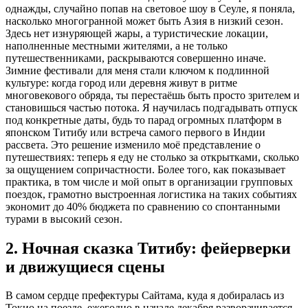
однажды, случайно попав на световое шоу в Сеуле, я поняла,
насколько многогранной может быть Азия в низкий сезон.
Здесь нет изнуряющей жары, а туристические локации,
наполненные местными жителями, а не только
путешественниками, раскрываются совершенно иначе.
Зимние фестивали для меня стали ключом к подлинной
культуре: когда город или деревня живут в ритме
многовекового обряда, ты перестаёшь быть просто зрителем и
становишься частью потока. Я научилась подгадывать отпуск
под конкретные даты, будь то парад огромных платформ в
японском Титибу или встреча самого первого в Индии
рассвета. Это решение изменило моё представление о
путешествиях: теперь я еду не столько за открытками, сколько
за ощущением сопричастности. Более того, как показывает
практика, в том числе и мой опыт в организации групповых
поездок, грамотно выстроенная логистика на таких событиях
экономит до 40% бюджета по сравнению со спонтанными
турами в высокий сезон.
2. Ночная сказка Титибу: фейерверки
и движущиеся сцены
В самом сердце префектуры Сайтама, куда я добиралась из
Токио на поезде, ежегодно в начале декабря разворачивается