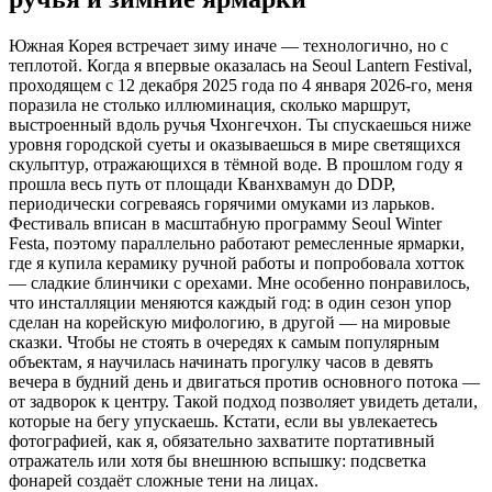
Южная Корея встречает зиму иначе — технологично, но с
теплотой. Когда я впервые оказалась на Seoul Lantern Festival,
проходящем с 12 декабря 2025 года по 4 января 2026-го, меня
поразила не столько иллюминация, сколько маршрут,
выстроенный вдоль ручья Чхонгечхон. Ты спускаешься ниже
уровня городской суеты и оказываешься в мире светящихся
скульптур, отражающихся в тёмной воде. В прошлом году я
прошла весь путь от площади Кванхвамун до DDP,
периодически согреваясь горячими омуками из ларьков.
Фестиваль вписан в масштабную программу Seoul Winter
Festa, поэтому параллельно работают ремесленные ярмарки,
где я купила керамику ручной работы и попробовала хотток
— сладкие блинчики с орехами. Мне особенно понравилось,
что инсталляции меняются каждый год: в один сезон упор
сделан на корейскую мифологию, в другой — на мировые
сказки. Чтобы не стоять в очередях к самым популярным
объектам, я научилась начинать прогулку часов в девять
вечера в будний день и двигаться против основного потока —
от задворок к центру. Такой подход позволяет увидеть детали,
которые на бегу упускаешь. Кстати, если вы увлекаетесь
фотографией, как я, обязательно захватите портативный
отражатель или хотя бы внешнюю вспышку: подсветка
фонарей создаёт сложные тени на лицах.