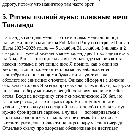
дорогу, потому что навигатор там часто врёт.
5. Ритмы полной луны: пляжные ночи
Таиланда
Таиланд зимой для меня — это не только медитация под
пальмами, но и знаменитая Full Moon Party на острове Панган.
Даты 2025–2026 годов — 5 декабря, 31 декабря, 3 января и 2
февраля — уже обведены в моём календаре. Новогодняя ночь
на Хаад Рин — это отдельная вселенная, где смешиваются
краски, музыка и огненные шоу. Я помню, как в один из
заездов, стоя по колено в тёплом море, наблюдала за
жонглёрами с пылающими булавами и чувствовала
абсолютное единение с толпой. Однако эйфория не должна
отключать голову. Я всегда прихожу на пляж в обуви, которую
не жалко, и беру минимум вещей, оставляя паспорт в сейфе
отеля. Вход на вечеринку стоит символические 200 бат, но
главные расходы — это транспорт. Я на личном опыте
усвоила, что лодку на соседний пляж или обратно на Самуи
нужно бронировать заранее, а лучше — договариваться с
частным лодочником на конкретное время. Иначе после
рассвета рискуешь провести на пирсе пару часов в очереди.
Отдельно скажу про здоровье: обезвоживание наступает