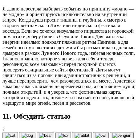
Я давно перестала выбирать события по принципу «модно —
не модно» и ориентируюсь исключительно на внутренний
запрос. Когда душа просит тишины и глубины, я смотрю в
сторону вьетнамского Лима или индийского фестиваля
восхода. Если же хочется визуального пиршества и городской
романтики, я беру билет в Сеул или Токио. Для выплеска
энергии идеально подходят пляжные ритмы Пангана, а для
семейного путешествия с детьми я бы рассматривала дневные
ярмарки в рамках Лунного Нового года, избегая ночных толп.
Главное правило, которое я вывела для себя и теперь
рекомендую всем знакомым: перед покупкой билетов
проверять официальные сайты фестивалей. Даты могут
сдвигаться из-за погоды или административных решений, и
лучше перепроверить, чем разочароваться на месте. Азиатская
зима оказалась для меня не временем года, а состоянием души,
полным открытий, и я уверена, что фестивальная карта,
которой я поделилась, поможет и вам найти свой уникальный
маршрут в мире огней, песен и рассветов.
11. Обсудить статью
?