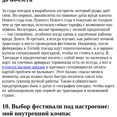
За годы поездок я выработала алгоритм, который редко даёт
сбои. Во-первых, авиабилеты на пиковые даты вроде кануна
Нового года или Лунного Нового года я покупаю не позднее
чем за три месяца, используя гибкие тарифы с возможностью
обмена. Во-вторых, жильё бронирую с полной предоплатой
— так спокойнее, особенно когда едешь в удалённые районы
вроде Донга. В-третьих, я всегда изучаю, как работает ночной
транспорт в месте проведения фестиваля. Например, после
фейерверка в Титибу поезда идут переполненные, и я заранее
купила специальный проездной, чтобы не стоять в кассу. В
Таиланде я предпочитаю носить с собой микс из наличных и
карт: на уличных ярмарках терминалы есть не всегда, а вот в
пунктах выдачи заказов
и крупных супермаркетах оплата
картой проблем не вызывает. Этот баланс спасал меня в
моменты, когда нужно было быстро оплатить такси или
купить сувенир ручной работы. Также я обязательно
предупреждаю банк о датах и географии поездки, чтобы карту
не заблокировали при первой же транзакции в незнакомой
стране.
10. Выбор фестиваля под настроение:
мой внутренний компас