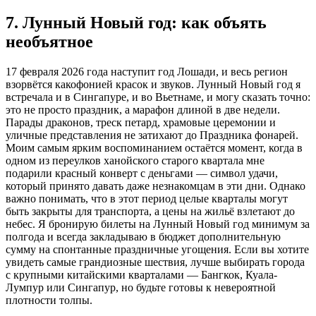
7. Лунный Новый год: как объять
необъятное
17 февраля 2026 года наступит год Лошади, и весь регион
взорвётся какофонией красок и звуков. Лунный Новый год я
встречала и в Сингапуре, и во Вьетнаме, и могу сказать точно:
это не просто праздник, а марафон длиной в две недели.
Парады драконов, треск петард, храмовые церемонии и
уличные представления не затихают до Праздника фонарей.
Моим самым ярким воспоминанием остаётся момент, когда в
одном из переулков ханойского старого квартала мне
подарили красный конверт с деньгами — символ удачи,
который принято давать даже незнакомцам в эти дни. Однако
важно понимать, что в этот период целые кварталы могут
быть закрыты для транспорта, а цены на жильё взлетают до
небес. Я бронирую билеты на Лунный Новый год минимум за
полгода и всегда закладываю в бюджет дополнительную
сумму на спонтанные праздничные угощения. Если вы хотите
увидеть самые грандиозные шествия, лучше выбирать города
с крупными китайскими кварталами — Бангкок, Куала-
Лумпур или Сингапур, но будьте готовы к невероятной
плотности толпы.