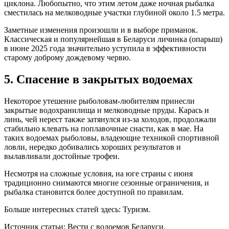
циклона. Любопытно, что этим летом даже ночная рыбалка
сместилась на мелководные участки глубиной около 1.5 метра.
Заметные изменения произошли и в выборе приманок.
Классическая и популярнейшая в Беларуси личинка (опарыш)
в июне 2025 года значительно уступила в эффективности
старому доброму дождевому червю.
5. Спасение в закрытых водоемах
Некоторое утешение рыболовам-любителям принесли
закрытые водохранилища и мелководные пруды. Карась и
линь, чей нерест также затянулся из-за холодов, продолжали
стабильно клевать на поплавочные снасти, как в мае. На
таких водоемах рыболовы, владеющие техникой спортивной
ловли, нередко добивались хороших результатов и
вылавливали достойные трофеи.
Несмотря на сложные условия, на юге страны с июня
традиционно снимаются многие сезонные ограничения, и
рыбалка становится более доступной по правилам.
Больше интересных статей здесь: Туризм.
Источник статьи: Вести с водоемов Беларуси.