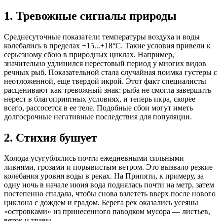
1. Тревожные сигналы природы
Среднесуточные показатели температуры воздуха и воды
колебались в пределах +15...+18°C. Такие условия привели к
серьезному сбою в природных циклах. Например,
значительно удлинился нерестовый период у многих видов
речных рыб. Показательной стала случайная поимка густеры с
неотложенной, еще твердой икрой. Этот факт специалисты
расценивают как тревожный знак: рыба не смогла завершить
нерест в благоприятных условиях, и теперь икра, скорее
всего, рассосется в ее теле. Подобные сбои могут иметь
долгосрочные негативные последствия для популяции.
2. Стихия бушует
Холода усугублялись почти ежедневными сильными
ливнями, грозами и порывистым ветром. Это вызвало резкие
колебания уровня воды в реках. На Припяти, к примеру, за
одну ночь в начале июня вода поднялась почти на метр, затем
постепенно спадала, чтобы снова взлететь вверх после нового
циклона с дождем и градом. Берега рек оказались усеяны
«островками» из принесенного паводком мусора — листьев,
веток и травы.