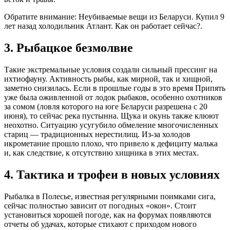
Обратите внимание: Неубиваемые вещи из Беларуси. Купил 9
лет назад холодильник Атлант. Как он работает сейчас?.
3. Рыбацкое безмолвие
Такие экстремальные условия создали сильный прессинг на
ихтиофауну. Активность рыбы, как мирной, так и хищной,
заметно снизилась. Если в прошлые годы в это время Припять
уже была оживленной от лодок рыбаков, особенно охотников
за сомом (ловля которого на юге Беларуси разрешена с 20
июня), то сейчас река пустынна. Щука и окунь также клюют
неохотно. Ситуацию усугубило обмеление многочисленных
стариц — традиционных нерестилищ. Из-за холодов
икрометание прошло плохо, что привело к дефициту малька
и, как следствие, к отсутствию хищника в этих местах.
4. Тактика и трофеи в новых условиях
Рыбалка в Полесье, известная регулярными поимками сига,
сейчас полностью зависит от погодных «окон». Стоит
установиться хорошей погоде, как на форумах появляются
отчеты об удачах, которые стихают с приходом нового