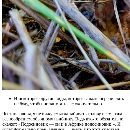
И некоторые другие виды, которые я даже перечислять
не буду, чтобы не запутать вас окончательно.
Честно говоря, я не вижу смысла забивать голову всем этим
разнообразием обычному грибнику. Ведь кто-то обязательно
скажет: «Подосиновик — он и в Африке подосиновик!». И
будет формально прав. Главное — знать, что этот красавец-