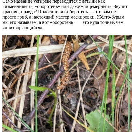
Само название versipelle переводится с латыни как
«изменчивый», «оборотень» или даже «лицемерный». Звучит
красиво, правда? Подосиновик-оборотень — это вам не
просто гриб, а настоящий мастер маскировки. Жёлто-бурым
мы его называем, а вот «оборотень» — это куда точнее, чем
«притворяющийся».