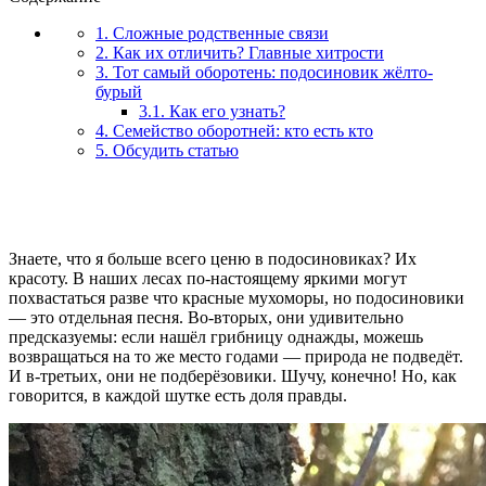
1. Сложные родственные связи
2. Как их отличить? Главные хитрости
3. Тот самый оборотень: подосиновик жёлто-
бурый
3.1. Как его узнать?
4. Семейство оборотней: кто есть кто
5. Обсудить статью
Знаете, что я больше всего ценю в подосиновиках? Их
красоту. В наших лесах по-настоящему яркими могут
похвастаться разве что красные мухоморы, но подосиновики
— это отдельная песня. Во-вторых, они удивительно
предсказуемы: если нашёл грибницу однажды, можешь
возвращаться на то же место годами — природа не подведёт.
И в-третьих, они не подберёзовики. Шучу, конечно! Но, как
говорится, в каждой шутке есть доля правды.